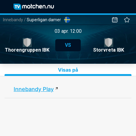
Innebandy
/
Superligan damer
03 apr. 12:00
VS
Thorengruppen IBK
Storvreta IBK
Visas på
Innebandy Play