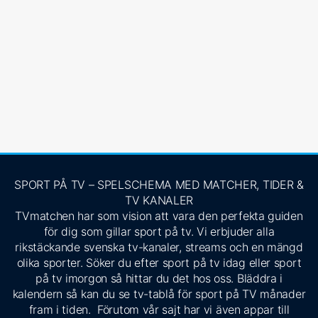
SPORT PÅ TV – SPELSCHEMA MED MATCHER, TIDER &
TV KANALER
TVmatchen har som vision att vara den perfekta guiden
för dig som gillar sport på tv. Vi erbjuder alla
rikstäckande svenska tv-kanaler, streams och en mängd
olika sporter. Söker du efter sport på tv idag eller sport
på tv imorgon så hittar du det hos oss. Bläddra i
kalendern så kan du se tv-tablå för sport på TV månader
fram i tiden. Förutom vår sajt har vi även appar till