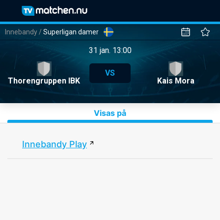
Innebandy
/
Superligan damer
31 jan. 13:00
VS
Thorengruppen IBK
Kais Mora
Visas på
Innebandy Play