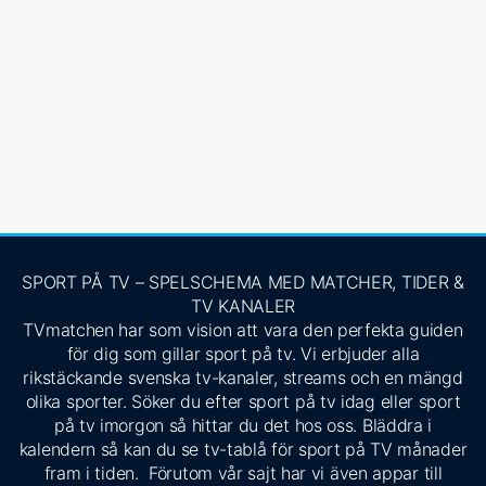
SPORT PÅ TV – SPELSCHEMA MED MATCHER, TIDER &
TV KANALER
TVmatchen har som vision att vara den perfekta guiden
för dig som gillar sport på tv. Vi erbjuder alla
rikstäckande svenska tv-kanaler, streams och en mängd
olika sporter. Söker du efter sport på tv idag eller sport
på tv imorgon så hittar du det hos oss. Bläddra i
kalendern så kan du se tv-tablå för sport på TV månader
fram i tiden. Förutom vår sajt har vi även appar till