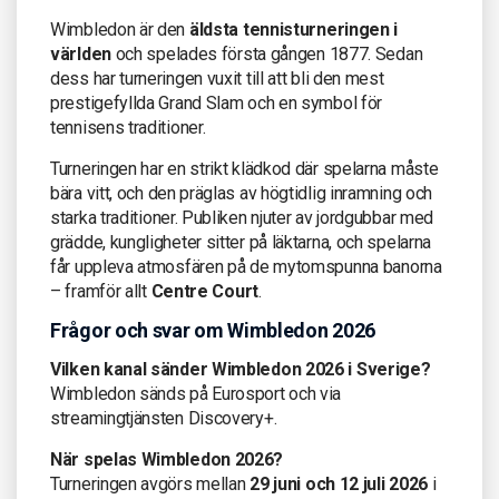
Wimbledon är den
äldsta tennisturneringen i
världen
och spelades första gången 1877. Sedan
dess har turneringen vuxit till att bli den mest
prestigefyllda Grand Slam och en symbol för
tennisens traditioner.
Turneringen har en strikt klädkod där spelarna måste
bära vitt, och den präglas av högtidlig inramning och
starka traditioner. Publiken njuter av jordgubbar med
grädde, kungligheter sitter på läktarna, och spelarna
får uppleva atmosfären på de mytomspunna banorna
– framför allt
Centre Court
.
Frågor och svar om Wimbledon 2026
Vilken kanal sänder Wimbledon 2026 i Sverige?
Wimbledon sänds på Eurosport och via
streamingtjänsten Discovery+.
När spelas Wimbledon 2026?
Turneringen avgörs mellan
29 juni och 12 juli 2026
i