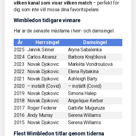
vilken kanal som visar vilken match
– perfekt för
dig som inte vill missa dina favoritspelare.
Wimbledon tidigare vinnare
Här är de senaste mästarna i herr- och damsingel:
År
Herrsingel
Damsingel
2025
Jannik Sinner
Aryna Sabalenka
2024
Carlos Alcaraz
Barbora Krejčíková
2023
Novak Djokovic
Markéta Vondroušová
2022
Novak Djokovic
Elena Rybakina
2021
Novak Djokovic
Ashleigh Barty
2020
– inställt (Covid)
– inställt (Covid)
2019
Novak Djokovic
Simona Halep
2018
Novak Djokovic
Angelique Kerber
2017
Roger Federer
Garbiñe Muguruza
2016
Andy Murray
Serena Williams
2015
Novak Djokovic
Serena Williams
Flest Wimbledon titlar genom tiderna