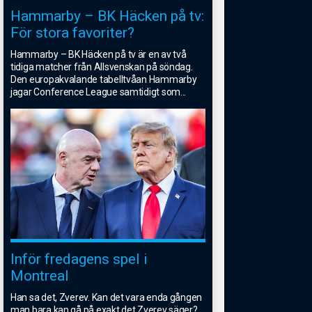
Hammarby – BK Häcken på tv:
För stora favoriter?
Hammarby – BK Häcken på tv är en av två
tidiga matcher från Allsvenskan på söndag.
Den europakvalande tabelltvåan Hammarby
jagar Conference League samtidigt som
...
Inför fredagens spel i
Montreal
Han sa det, Zverev. Kan det vara enda gången
man bara kan gå på exakt det Zverev säger?