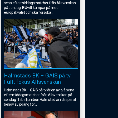
sena eftermiddagsmatcher från Allsvenskan
på söndag. Blåvitt kämpar på med
europakvalet och ska försöka
...
Halmstads BK – GAIS på tv:
Fullt fokus Allsvenskan
Halmstads BK – GAIS på tv är en av två sena
eftermiddagsmatcher från Allsvenskan på
söndag. Tabelljumbon Halmstad är i desperat
behov av poäng för
...