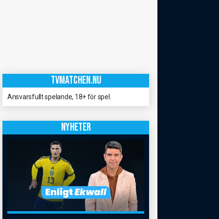
TVMATCHEN.NU
Ansvarsfullt spelande, 18+ för spel.
NYHETER