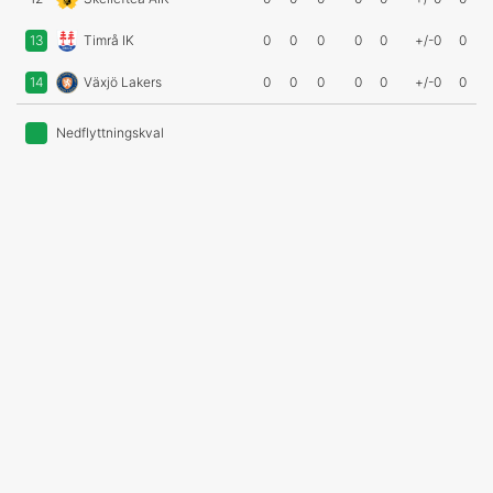
13
Timrå IK
0
0
0
0
0
+/-0
0
14
Växjö Lakers
0
0
0
0
0
+/-0
0
Nedflyttningskval