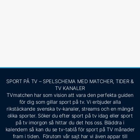
SPORT PÅ TV – SPELSCHEMA MED MATCHER, TIDER &
TV KANALER
TVmatchen har som vision att vara den perfekta guiden
för dig som gillar sport på tv. Vi erbjuder alla
rikstäckande svenska tv-kanaler, streams och en mängd
olika sporter. Söker du efter sport på tv idag eller sport
på tv imorgon så hittar du det hos oss. Bläddra i
kalendern så kan du se tv-tablå för sport på TV månader
fram i tiden. Förutom vår sajt har vi även appar till