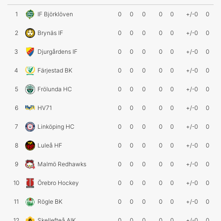
1
IF Björklöven
0
0
0
0
0
+/-0
0
2
Brynäs IF
0
0
0
0
0
+/-0
0
3
Djurgårdens IF
0
0
0
0
0
+/-0
0
4
Färjestad BK
0
0
0
0
0
+/-0
0
5
Frölunda HC
0
0
0
0
0
+/-0
0
6
HV71
0
0
0
0
0
+/-0
0
7
Linköping HC
0
0
0
0
0
+/-0
0
8
Luleå HF
0
0
0
0
0
+/-0
0
9
Malmö Redhawks
0
0
0
0
0
+/-0
0
10
Örebro Hockey
0
0
0
0
0
+/-0
0
11
Rögle BK
0
0
0
0
0
+/-0
0
12
Skellefteå AIK
0
0
0
0
0
+/-0
0