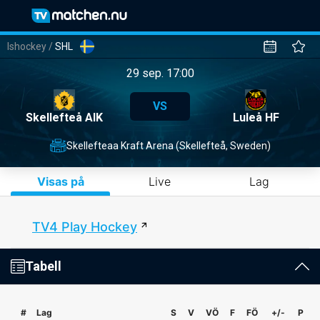
Ishockey
/
SHL
29 sep. 17:00
VS
Skellefteå AIK
Luleå HF
Skellefteaa Kraft Arena (Skellefteå, Sweden)
Visas på
Live
Lag
TV4 Play Hockey
Tabell
#
Lag
S
V
VÖ
F
FÖ
+/-
P