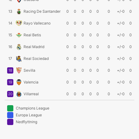
13
Racing De Santander
0
0
0
0
0
0
+/-0
0
14
Rayo Vallecano
0
0
0
0
0
0
+/-0
0
15
Real Betis
0
0
0
0
0
0
+/-0
0
16
Real Madrid
0
0
0
0
0
0
+/-0
0
17
Real Sociedad
0
0
0
0
0
0
+/-0
0
18
Sevilla
0
0
0
0
0
0
+/-0
0
19
Valencia
0
0
0
0
0
0
+/-0
0
20
Villarreal
0
0
0
0
0
0
+/-0
0
Champions League
Europa League
Nedflyttning