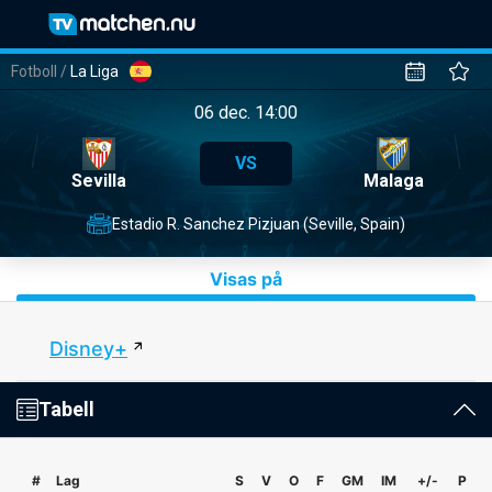
Fotboll
/
La Liga
06 dec. 14:00
VS
Sevilla
Malaga
Estadio R. Sanchez Pizjuan (Seville, Spain)
Visas på
Disney+
Tabell
#
Lag
S
V
O
F
GM
IM
+/-
P