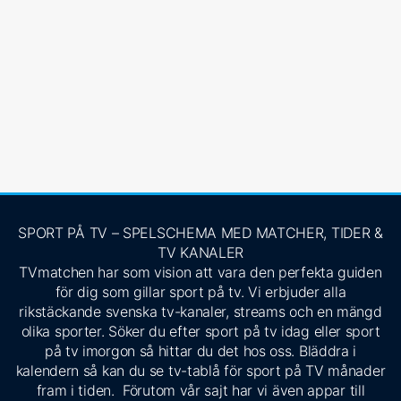
SPORT PÅ TV – SPELSCHEMA MED MATCHER, TIDER &
TV KANALER
TVmatchen har som vision att vara den perfekta guiden
för dig som gillar sport på tv. Vi erbjuder alla
rikstäckande svenska tv-kanaler, streams och en mängd
olika sporter. Söker du efter sport på tv idag eller sport
på tv imorgon så hittar du det hos oss. Bläddra i
kalendern så kan du se tv-tablå för sport på TV månader
fram i tiden. Förutom vår sajt har vi även appar till