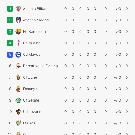
1
Athletic Bilbao
0
0
0
0
0
0
+/-0
0
2
Atletico Madrid
0
0
0
0
0
0
+/-0
0
3
FC Barcelona
0
0
0
0
0
0
+/-0
0
4
Celta Vigo
0
0
0
0
0
0
+/-0
0
5
Cd Alaves
0
0
0
0
0
0
+/-0
0
6
Deportivo La Coruna
0
0
0
0
0
0
+/-0
0
7
Cf Elche
0
0
0
0
0
0
+/-0
0
8
Espanyol
0
0
0
0
0
0
+/-0
0
9
Cf Getafe
0
0
0
0
0
0
+/-0
0
10
Ud Levante
0
0
0
0
0
0
+/-0
0
11
Malaga
0
0
0
0
0
0
+/-0
0
12
Osasuna
0
0
0
0
0
0
+/-0
0