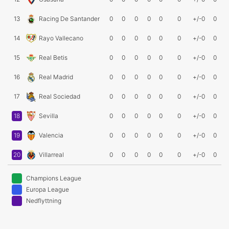
13
Racing De Santander
0
0
0
0
0
0
+/-0
0
14
Rayo Vallecano
0
0
0
0
0
0
+/-0
0
15
Real Betis
0
0
0
0
0
0
+/-0
0
16
Real Madrid
0
0
0
0
0
0
+/-0
0
17
Real Sociedad
0
0
0
0
0
0
+/-0
0
18
Sevilla
0
0
0
0
0
0
+/-0
0
19
Valencia
0
0
0
0
0
0
+/-0
0
20
Villarreal
0
0
0
0
0
0
+/-0
0
Champions League
Europa League
Nedflyttning