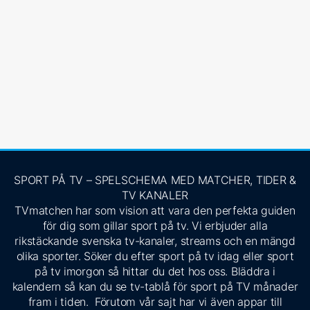
SPORT PÅ TV – SPELSCHEMA MED MATCHER, TIDER &
TV KANALER
TVmatchen har som vision att vara den perfekta guiden
för dig som gillar sport på tv. Vi erbjuder alla
rikstäckande svenska tv-kanaler, streams och en mängd
olika sporter. Söker du efter sport på tv idag eller sport
på tv imorgon så hittar du det hos oss. Bläddra i
kalendern så kan du se tv-tablå för sport på TV månader
fram i tiden. Förutom vår sajt har vi även appar till