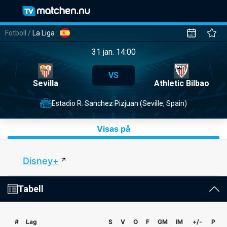
Fotboll
/
La Liga
31 jan. 14:00
VS
Sevilla
Athletic Bilbao
Estadio R. Sanchez Pizjuan (Seville, Spain)
Visas på
Disney+
Tabell
#
Lag
S
V
O
F
GM
IM
+/-
P