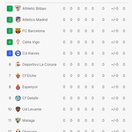
1
Athletic Bilbao
0
0
0
0
0
0
+/-0
0
2
Atletico Madrid
0
0
0
0
0
0
+/-0
0
3
FC Barcelona
0
0
0
0
0
0
+/-0
0
4
Celta Vigo
0
0
0
0
0
0
+/-0
0
5
Cd Alaves
0
0
0
0
0
0
+/-0
0
6
Deportivo La Coruna
0
0
0
0
0
0
+/-0
0
7
Cf Elche
0
0
0
0
0
0
+/-0
0
8
Espanyol
0
0
0
0
0
0
+/-0
0
9
Cf Getafe
0
0
0
0
0
0
+/-0
0
10
Ud Levante
0
0
0
0
0
0
+/-0
0
11
Malaga
0
0
0
0
0
0
+/-0
0
12
Osasuna
0
0
0
0
0
0
+/-0
0