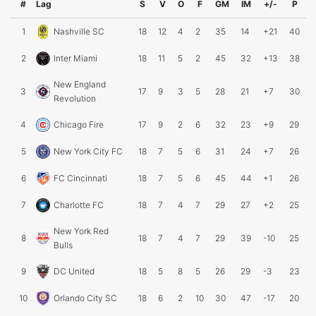
#
Lag
S
V
O
F
GM
IM
+/-
P
1
Nashville SC
18
12
4
2
35
14
+21
40
2
Inter Miami
18
11
5
2
45
32
+13
38
New England
3
17
9
3
5
28
21
+7
30
Revolution
4
Chicago Fire
17
9
2
6
32
23
+9
29
5
New York City FC
18
7
5
6
31
24
+7
26
6
FC Cincinnati
18
7
5
6
45
44
+1
26
7
Charlotte FC
18
7
4
7
29
27
+2
25
New York Red
8
18
7
4
7
29
39
-10
25
Bulls
9
DC United
18
5
8
5
26
29
-3
23
10
Orlando City SC
18
6
2
10
30
47
-17
20