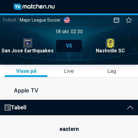
Fotboll
/
Major League Soccer
18 okt. 02:30
VS
San Jose Earthquakes
Nashville SC
Visas på
Live
Lag
Apple TV
Tabell
eastern