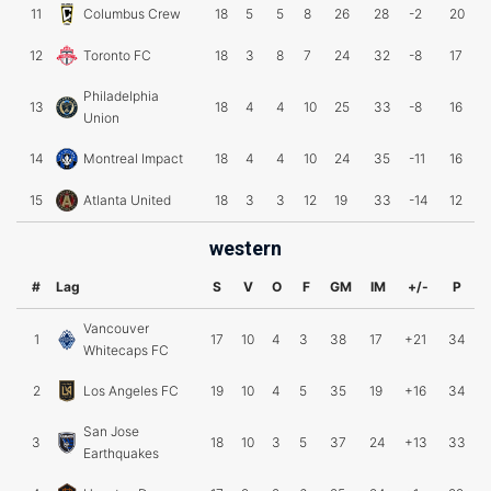
11
Columbus Crew
18
5
5
8
26
28
-2
20
12
Toronto FC
18
3
8
7
24
32
-8
17
Philadelphia
13
18
4
4
10
25
33
-8
16
Union
14
Montreal Impact
18
4
4
10
24
35
-11
16
15
Atlanta United
18
3
3
12
19
33
-14
12
western
#
Lag
S
V
O
F
GM
IM
+/-
P
Vancouver
1
17
10
4
3
38
17
+21
34
Whitecaps FC
2
Los Angeles FC
19
10
4
5
35
19
+16
34
San Jose
3
18
10
3
5
37
24
+13
33
Earthquakes