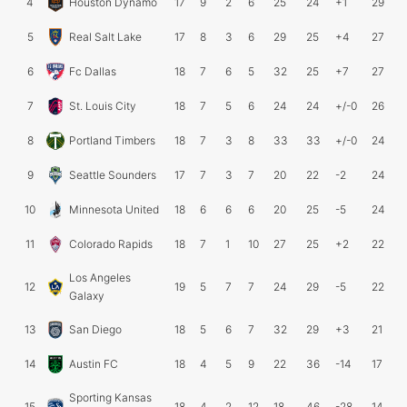
4
Houston Dynamo
17
9
2
6
25
24
+1
29
5
Real Salt Lake
17
8
3
6
29
25
+4
27
6
Fc Dallas
18
7
6
5
32
25
+7
27
7
St. Louis City
18
7
5
6
24
24
+/-0
26
8
Portland Timbers
18
7
3
8
33
33
+/-0
24
9
Seattle Sounders
17
7
3
7
20
22
-2
24
10
Minnesota United
18
6
6
6
20
25
-5
24
11
Colorado Rapids
18
7
1
10
27
25
+2
22
Los Angeles
12
19
5
7
7
24
29
-5
22
Galaxy
13
San Diego
18
5
6
7
32
29
+3
21
14
Austin FC
18
4
5
9
22
36
-14
17
Sporting Kansas
15
18
4
2
12
18
46
-28
14