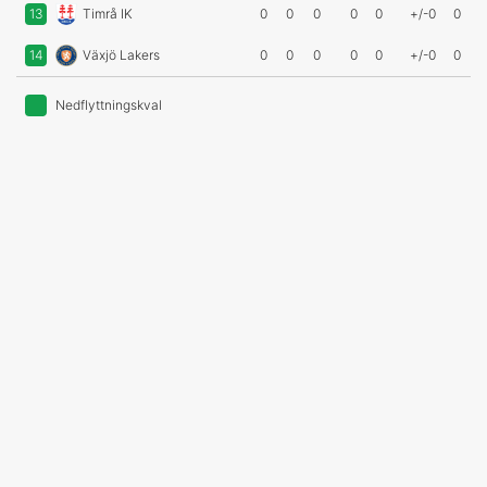
13
Timrå IK
0
0
0
0
0
+/-0
0
14
Växjö Lakers
0
0
0
0
0
+/-0
0
Nedflyttningskval