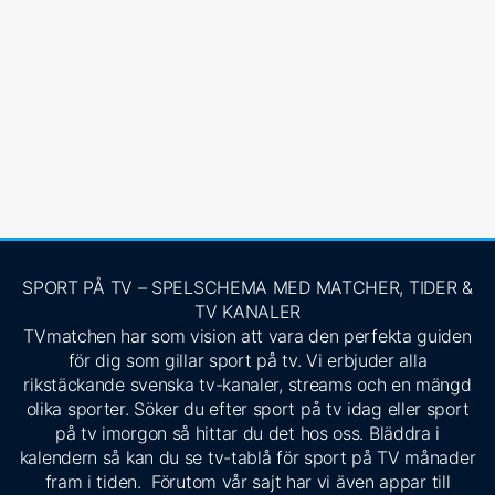
SPORT PÅ TV – SPELSCHEMA MED MATCHER, TIDER &
TV KANALER
TVmatchen har som vision att vara den perfekta guiden
för dig som gillar sport på tv. Vi erbjuder alla
rikstäckande svenska tv-kanaler, streams och en mängd
olika sporter. Söker du efter sport på tv idag eller sport
på tv imorgon så hittar du det hos oss. Bläddra i
kalendern så kan du se tv-tablå för sport på TV månader
fram i tiden. Förutom vår sajt har vi även appar till