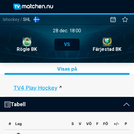
Ishockey
/
SHL
28 dec. 18:00
VS
Rögle BK
Färjestad BK
Visas på
TV4 Play Hockey
Tabell
#
Lag
S
V
VÖ
F
FÖ
+/-
P