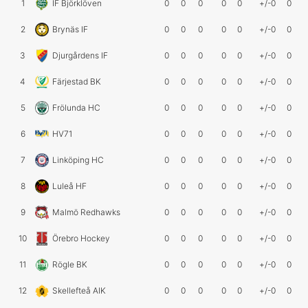
1
IF Björklöven
0
0
0
0
0
+/-0
0
2
Brynäs IF
0
0
0
0
0
+/-0
0
3
Djurgårdens IF
0
0
0
0
0
+/-0
0
4
Färjestad BK
0
0
0
0
0
+/-0
0
5
Frölunda HC
0
0
0
0
0
+/-0
0
6
HV71
0
0
0
0
0
+/-0
0
7
Linköping HC
0
0
0
0
0
+/-0
0
8
Luleå HF
0
0
0
0
0
+/-0
0
9
Malmö Redhawks
0
0
0
0
0
+/-0
0
10
Örebro Hockey
0
0
0
0
0
+/-0
0
11
Rögle BK
0
0
0
0
0
+/-0
0
12
Skellefteå AIK
0
0
0
0
0
+/-0
0