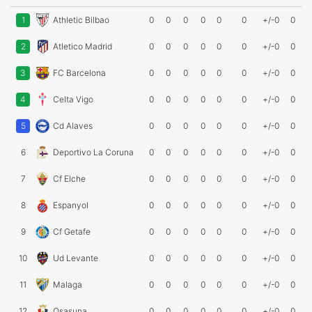
1
Athletic Bilbao
0
0
0
0
0
0
+/-0
0
2
Atletico Madrid
0
0
0
0
0
0
+/-0
0
3
FC Barcelona
0
0
0
0
0
0
+/-0
0
4
Celta Vigo
0
0
0
0
0
0
+/-0
0
5
Cd Alaves
0
0
0
0
0
0
+/-0
0
6
Deportivo La Coruna
0
0
0
0
0
0
+/-0
0
7
Cf Elche
0
0
0
0
0
0
+/-0
0
8
Espanyol
0
0
0
0
0
0
+/-0
0
9
Cf Getafe
0
0
0
0
0
0
+/-0
0
10
Ud Levante
0
0
0
0
0
0
+/-0
0
11
Malaga
0
0
0
0
0
0
+/-0
0
12
Osasuna
0
0
0
0
0
0
+/-0
0