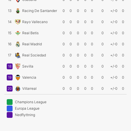
13
Racing De Santander
0
0
0
0
0
0
+/-0
0
14
Rayo Vallecano
0
0
0
0
0
0
+/-0
0
15
Real Betis
0
0
0
0
0
0
+/-0
0
16
Real Madrid
0
0
0
0
0
0
+/-0
0
17
Real Sociedad
0
0
0
0
0
0
+/-0
0
18
Sevilla
0
0
0
0
0
0
+/-0
0
19
Valencia
0
0
0
0
0
0
+/-0
0
20
Villarreal
0
0
0
0
0
0
+/-0
0
Champions League
Europa League
Nedflyttning