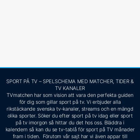
SPORT PÅ TV – SPELSCHEMA MED MATCHER, TIDER &
TV KANALER
TVmatchen har som vision att vara den perfekta guiden
för dig som gillar sport på tv. Vi erbjuder alla
rikstäckande svenska tv-kanaler, streams och en mängd
olika sporter. Söker du efter sport på tv idag eller sport
på tv imorgon så hittar du det hos oss. Bläddra i
kalendern så kan du se tv-tablå för sport på TV månader
fram i tiden. Förutom vår sajt har vi även appar till