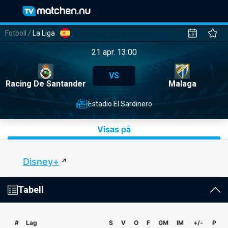
Fotboll
/
La Liga
21 apr. 13:00
VS
Racing De Santander
Malaga
Estadio El Sardinero
Visas på
Disney+
Tabell
#
Lag
S
V
O
F
GM
IM
+/-
P