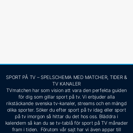
SPORT PÅ TV – SPELSCHEMA MED MATCHER, TIDER &
TV KANALER
TVmatchen har som vision att vara den perfekta guiden
för dig som gillar sport på tv. Vi erbjuder alla
rikstäckande svenska tv-kanaler, streams och en mängd
olika sporter. Söker du efter sport på tv idag eller sport
på tv imorgon så hittar du det hos oss. Bläddra i
kalendern så kan du se tv-tablå för sport på TV månader
fram i tiden. Förutom vår sajt har vi även appar till