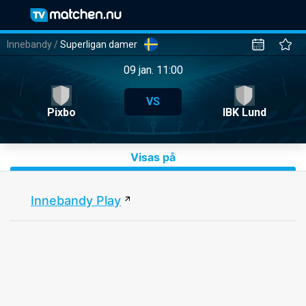
Innebandy
/
Superligan damer
09 jan. 11:00
VS
Pixbo
IBK Lund
Visas på
Innebandy Play