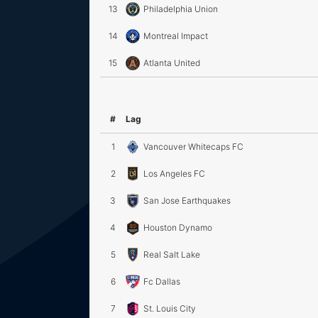
13
Philadelphia Union
14
Montreal Impact
15
Atlanta United
#
Lag
1
Vancouver Whitecaps FC
2
Los Angeles FC
3
San Jose Earthquakes
4
Houston Dynamo
5
Real Salt Lake
6
Fc Dallas
7
St. Louis City