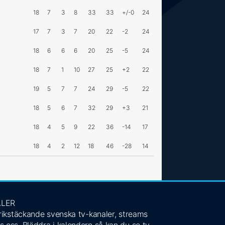
18
7
3
8
33
33
+/-0
24
17
7
3
7
20
22
-2
24
18
6
6
6
20
25
-5
24
18
7
1
10
27
25
+2
22
19
5
7
7
24
29
-5
22
18
5
6
7
32
29
+3
21
18
4
5
9
22
36
-14
17
18
4
2
12
18
46
-28
14
ALER
 rikstäckande svenska tv-kanaler, streams