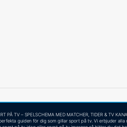
RT PÅ TV – SPELSCHEMA MED MATCHER, TIDER & TV KAN
rfekta guiden för dig som gillar sport på tv. Vi erbjuder alla