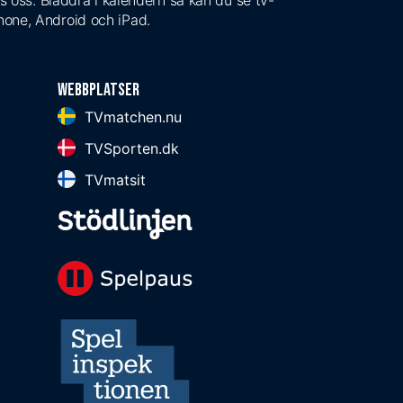
s oss. Bläddra i kalendern så kan du se tv-
Phone, Android och iPad.
Webbplatser
TVmatchen.nu
TVSporten.dk
TVmatsit