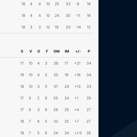
18
4
4
10
25
33
-8
16
18
4
4
10
24
35
-11
16
18
3
3
12
19
33
-14
12
S
V
O
F
GM
IM
+/-
P
17
10
4
3
38
17
+21
34
19
10
4
5
35
19
+16
34
18
10
3
5
37
24
+13
33
17
9
2
6
25
24
+1
29
17
8
3
6
29
25
+4
27
18
7
6
5
32
25
+7
27
18
7
5
6
24
24
+/-0
26