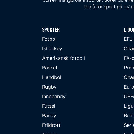
och en mängd olika sporter. Söker du efter
tablå för sport på TV m
Sporter
Ligo
Fotboll
EFL
Ishockey
Cha
Amerikansk fotboll
FA-
Basket
Prem
Handboll
Cha
Rugby
Eur
Innebandy
UEF
Futsal
Ligu
Bandy
Bund
Friidrott
Seri