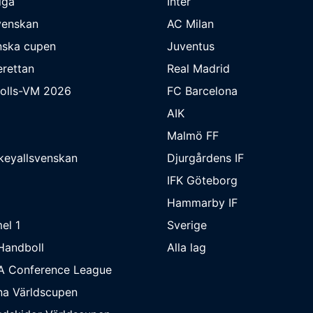
iga
Inter
venskan
AC Milan
nska cupen
Juventus
rettan
Real Madrid
bolls-VM 2026
FC Barcelona
AIK
Malmö FF
keyallsvenskan
Djurgårdens IF
IFK Göteborg
Hammarby IF
el 1
Sverige
Handboll
Alla lag
A Conference League
na Världscupen