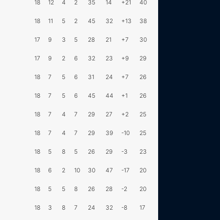
18
12
4
2
35
14
+21
40
18
11
5
2
45
32
+13
38
17
9
3
5
28
21
+7
30
17
9
2
6
32
23
+9
29
18
7
5
6
31
24
+7
26
18
7
5
6
45
44
+1
26
18
7
4
7
29
27
+2
25
18
7
4
7
29
39
-10
25
18
5
8
5
26
29
-3
23
18
6
2
10
30
47
-17
20
18
5
5
8
26
28
-2
20
18
3
8
7
24
32
-8
17