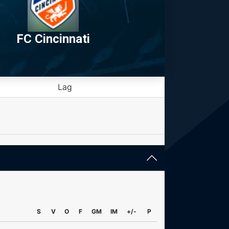
FC Cincinnati
Lag
S
V
O
F
GM
IM
+/-
P