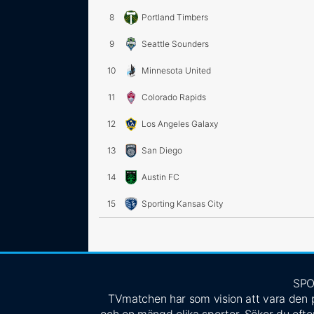
8
Portland Timbers
9
Seattle Sounders
10
Minnesota United
11
Colorado Rapids
12
Los Angeles Galaxy
13
San Diego
14
Austin FC
15
Sporting Kansas City
SPO
TVmatchen har som vision att vara den pe