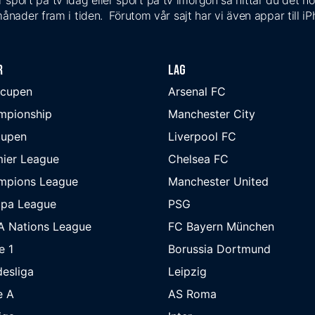
 sport på tv idag eller sport på tv imorgon så hittar du det ho
ånader fram i tiden. Förutom vår sajt har vi även appar till i
r
Lag
-cupen
Arsenal FC
mpionship
Manchester City
cupen
Liverpool FC
ier League
Chelsea FC
mpions League
Manchester United
opa League
PSG
A Nations League
FC Bayern München
e 1
Borussia Dortmund
esliga
Leipzig
e A
AS Roma