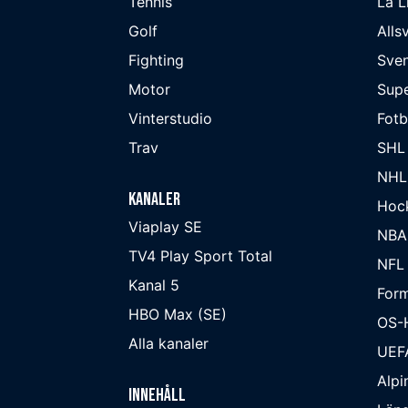
Tennis
La L
Golf
Alls
Fighting
Sve
Motor
Supe
Vinterstudio
Fot
Trav
SHL
NHL
Kanaler
Hoc
Viaplay SE
NBA
TV4 Play Sport Total
NFL
Kanal 5
Form
HBO Max (SE)
OS-
Alla kanaler
UEF
Alpi
Innehåll