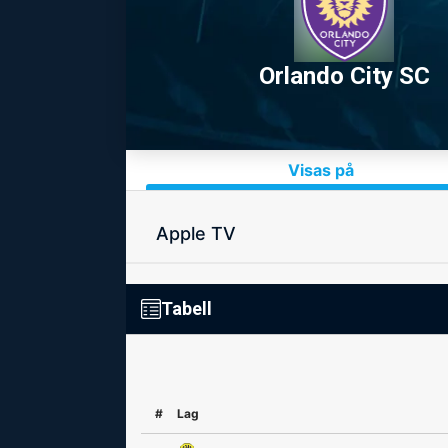
Orlando City SC
Visas på
Apple TV
Tabell
#
Lag