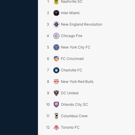
1
Nashville SC
2
Inter Miami
3
New England Revolution
4
Chicago Fire
5
New York City FC
6
FC Cincinnati
7
Charlotte FC
8
New York Red Bulls
9
DC United
10
Orlando City SC
11
Columbus Crew
12
Toronto FC