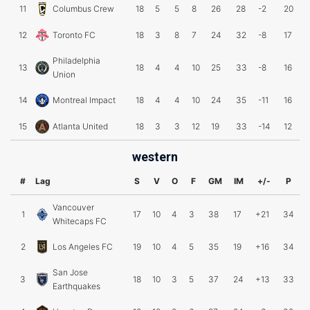
11
Columbus Crew
18
5
5
8
26
28
-2
20
12
Toronto FC
18
3
8
7
24
32
-8
17
Philadelphia
13
18
4
4
10
25
33
-8
16
Union
14
Montreal Impact
18
4
4
10
24
35
-11
16
15
Atlanta United
18
3
3
12
19
33
-14
12
western
#
Lag
S
V
O
F
GM
IM
+/-
P
Vancouver
1
17
10
4
3
38
17
+21
34
Whitecaps FC
2
Los Angeles FC
19
10
4
5
35
19
+16
34
San Jose
3
18
10
3
5
37
24
+13
33
Earthquakes