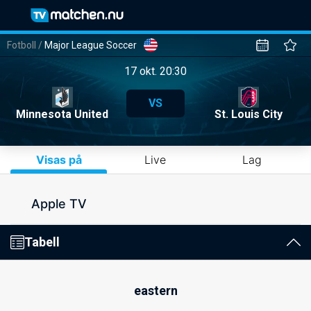
Fotboll
/
Major League Soccer
17 okt. 20:30
VS
Minnesota United
St. Louis City
Visas på
Live
Lag
Apple TV
Tabell
eastern