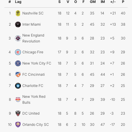
#
Lag
S
V
O
F
GM
IM
+/-
P
1
Nashville SC
18
12
4
2
35
14
+21
40
2
Inter Miami
18
11
5
2
45
32
+13
38
New England
3
18
9
3
6
28
23
+5
30
Revolution
4
Chicago Fire
17
9
2
6
32
23
+9
29
5
New York City FC
18
7
5
6
31
24
+7
26
6
FC Cincinnati
18
7
5
6
45
44
+1
26
7
Charlotte FC
18
7
4
7
29
27
+2
25
New York Red
8
18
7
4
7
29
39
-10
25
Bulls
9
DC United
18
5
8
5
26
29
-3
23
10
Orlando City SC
18
6
2
10
30
47
-17
20