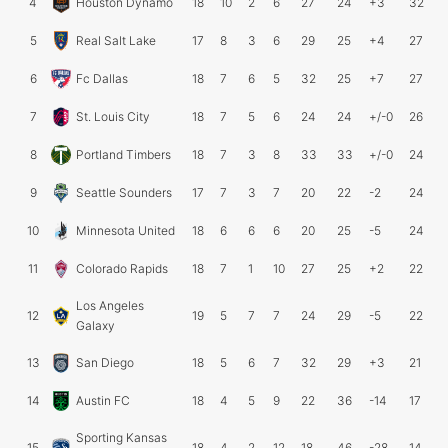
4
Houston Dynamo
18
10
2
6
27
24
+3
32
5
Real Salt Lake
17
8
3
6
29
25
+4
27
6
Fc Dallas
18
7
6
5
32
25
+7
27
7
St. Louis City
18
7
5
6
24
24
+/-0
26
8
Portland Timbers
18
7
3
8
33
33
+/-0
24
9
Seattle Sounders
17
7
3
7
20
22
-2
24
10
Minnesota United
18
6
6
6
20
25
-5
24
11
Colorado Rapids
18
7
1
10
27
25
+2
22
Los Angeles
12
19
5
7
7
24
29
-5
22
Galaxy
13
San Diego
18
5
6
7
32
29
+3
21
14
Austin FC
18
4
5
9
22
36
-14
17
Sporting Kansas
15
18
4
2
12
18
46
-28
14