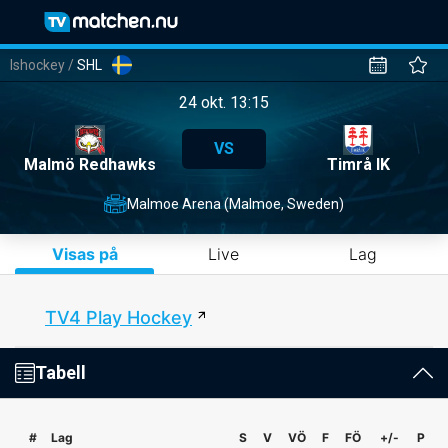
Ishockey
/
SHL
24 okt. 13:15
VS
Malmö Redhawks
Timrå IK
Malmoe Arena (Malmoe, Sweden)
Visas på
Live
Lag
TV4 Play Hockey
Tabell
#
Lag
S
V
VÖ
F
FÖ
+/-
P