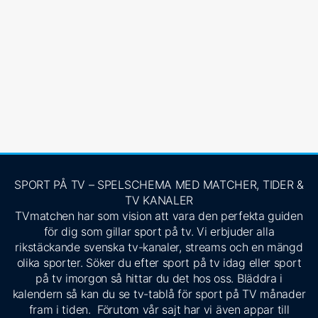
SPORT PÅ TV – SPELSCHEMA MED MATCHER, TIDER &
TV KANALER
TVmatchen har som vision att vara den perfekta guiden
för dig som gillar sport på tv. Vi erbjuder alla
rikstäckande svenska tv-kanaler, streams och en mängd
olika sporter. Söker du efter sport på tv idag eller sport
på tv imorgon så hittar du det hos oss. Bläddra i
kalendern så kan du se tv-tablå för sport på TV månader
fram i tiden. Förutom vår sajt har vi även appar till