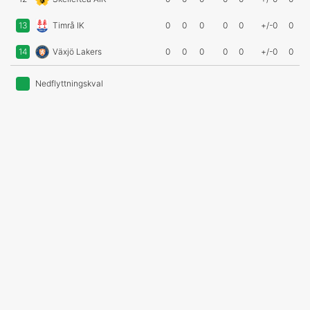
13
Timrå IK
0
0
0
0
0
+/-0
0
14
Växjö Lakers
0
0
0
0
0
+/-0
0
Nedflyttningskval