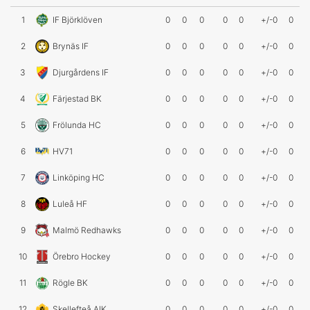
1
IF Björklöven
0
0
0
0
0
+/-0
0
2
Brynäs IF
0
0
0
0
0
+/-0
0
3
Djurgårdens IF
0
0
0
0
0
+/-0
0
4
Färjestad BK
0
0
0
0
0
+/-0
0
5
Frölunda HC
0
0
0
0
0
+/-0
0
6
HV71
0
0
0
0
0
+/-0
0
7
Linköping HC
0
0
0
0
0
+/-0
0
8
Luleå HF
0
0
0
0
0
+/-0
0
9
Malmö Redhawks
0
0
0
0
0
+/-0
0
10
Örebro Hockey
0
0
0
0
0
+/-0
0
11
Rögle BK
0
0
0
0
0
+/-0
0
12
Skellefteå AIK
0
0
0
0
0
+/-0
0