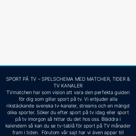
SPORT PÅ TV – SPELSCHEMA MED MATCHER, TIDER &
TV KANALER
TVmatchen har som vision att vara den perfekta guiden
för dig som gillar sport på tv. Vi erbjuder alla
rikstäckande svenska tv-kanaler, streams och en mängd
olika sporter. Söker du efter sport på tv idag eller sport
på tv imorgon så hittar du det hos oss. Bläddra i
kalendern så kan du se tv-tablå för sport på TV månader
fram i tiden. Förutom vår sajt har vi även appar till