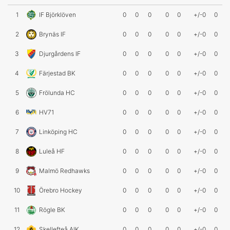
1
IF Björklöven
0
0
0
0
0
+/-0
0
2
Brynäs IF
0
0
0
0
0
+/-0
0
3
Djurgårdens IF
0
0
0
0
0
+/-0
0
4
Färjestad BK
0
0
0
0
0
+/-0
0
5
Frölunda HC
0
0
0
0
0
+/-0
0
6
HV71
0
0
0
0
0
+/-0
0
7
Linköping HC
0
0
0
0
0
+/-0
0
8
Luleå HF
0
0
0
0
0
+/-0
0
9
Malmö Redhawks
0
0
0
0
0
+/-0
0
10
Örebro Hockey
0
0
0
0
0
+/-0
0
11
Rögle BK
0
0
0
0
0
+/-0
0
12
Skellefteå AIK
0
0
0
0
0
+/-0
0