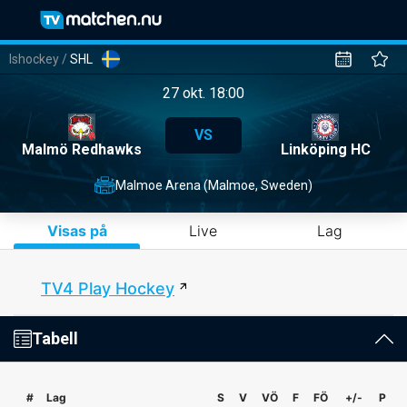
Ishockey
/
SHL
27 okt. 18:00
VS
Malmö Redhawks
Linköping HC
Malmoe Arena (Malmoe, Sweden)
Visas på
Live
Lag
TV4 Play Hockey
Tabell
#
Lag
S
V
VÖ
F
FÖ
+/-
P