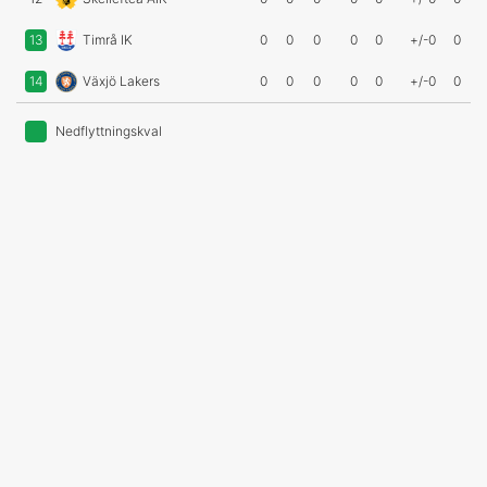
13
Timrå IK
0
0
0
0
0
+/-0
0
14
Växjö Lakers
0
0
0
0
0
+/-0
0
Nedflyttningskval