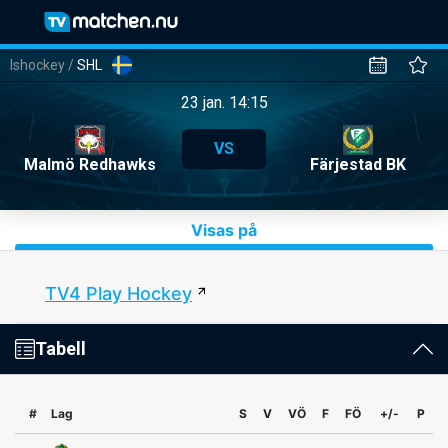
Ishockey
/
SHL
23 jan. 14:15
VS
Malmö Redhawks
Färjestad BK
Visas på
TV4 Play Hockey
Tabell
#
Lag
S
V
VÖ
F
FÖ
+/-
P