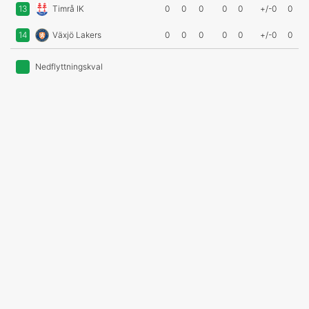
13
Timrå IK
0
0
0
0
0
+/-0
0
14
Växjö Lakers
0
0
0
0
0
+/-0
0
Nedflyttningskval