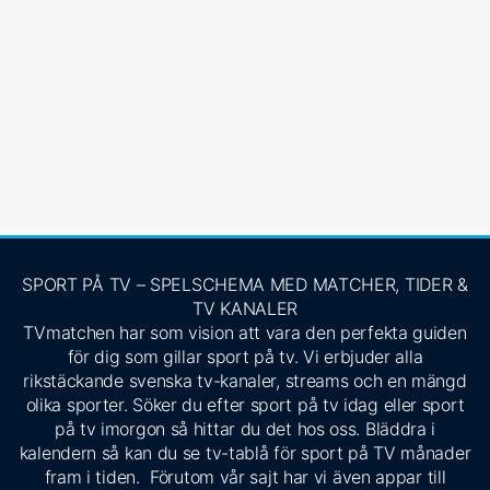
SPORT PÅ TV – SPELSCHEMA MED MATCHER, TIDER &
TV KANALER
TVmatchen har som vision att vara den perfekta guiden
för dig som gillar sport på tv. Vi erbjuder alla
rikstäckande svenska tv-kanaler, streams och en mängd
olika sporter. Söker du efter sport på tv idag eller sport
på tv imorgon så hittar du det hos oss. Bläddra i
kalendern så kan du se tv-tablå för sport på TV månader
fram i tiden. Förutom vår sajt har vi även appar till