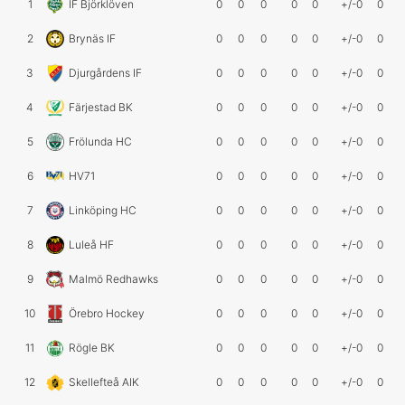
1
IF Björklöven
0
0
0
0
0
+/-0
0
2
Brynäs IF
0
0
0
0
0
+/-0
0
3
Djurgårdens IF
0
0
0
0
0
+/-0
0
4
Färjestad BK
0
0
0
0
0
+/-0
0
5
Frölunda HC
0
0
0
0
0
+/-0
0
6
HV71
0
0
0
0
0
+/-0
0
7
Linköping HC
0
0
0
0
0
+/-0
0
8
Luleå HF
0
0
0
0
0
+/-0
0
9
Malmö Redhawks
0
0
0
0
0
+/-0
0
10
Örebro Hockey
0
0
0
0
0
+/-0
0
11
Rögle BK
0
0
0
0
0
+/-0
0
12
Skellefteå AIK
0
0
0
0
0
+/-0
0