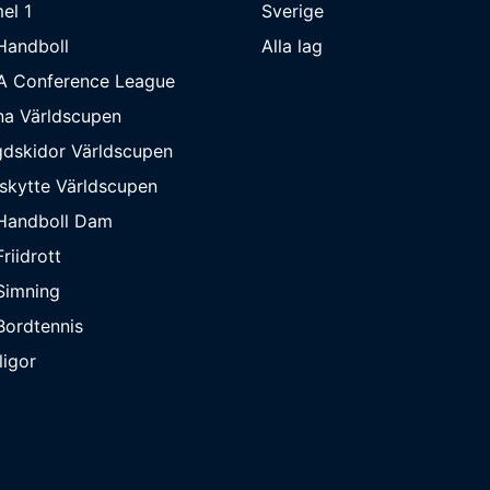
el 1
Sverige
Handboll
Alla lag
A Conference League
na Världscupen
dskidor Världscupen
skytte Världscupen
Handboll Dam
riidrott
Simning
ordtennis
ligor