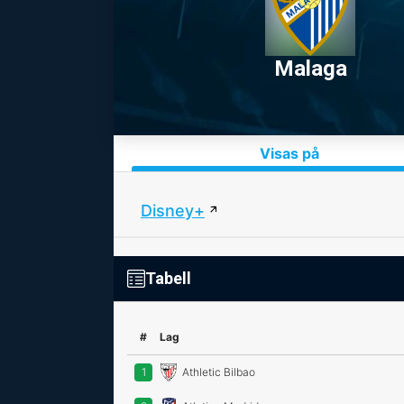
Malaga
Visas på
Disney+
Tabell
#
Lag
1
Athletic Bilbao