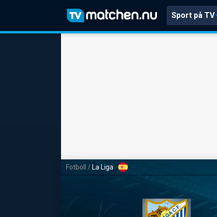
Sport på TV
Fotboll
/
La Liga