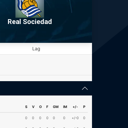
Real Sociedad
Lag
S
V
O
F
GM
IM
+/-
P
0
0
0
0
0
0
+/-0
0