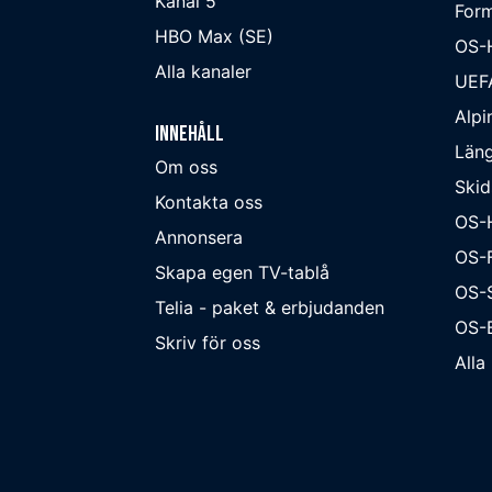
Kanal 5
Form
HBO Max (SE)
OS-
Alla kanaler
UEF
Alpi
Innehåll
Läng
Om oss
Skid
Kontakta oss
OS-
Annonsera
OS-F
Skapa egen TV-tablå
OS-
Telia - paket & erbjudanden
OS-B
Skriv för oss
Alla 