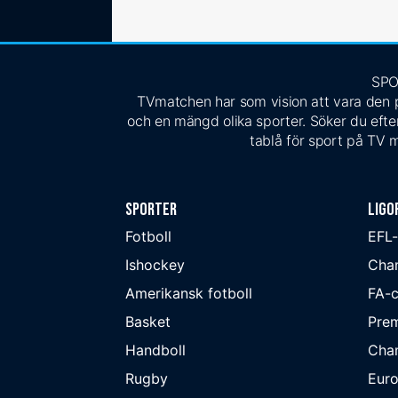
SPO
TVmatchen har som vision att vara den pe
och en mängd olika sporter. Söker du efter
tablå för sport på TV m
Sporter
Ligo
Fotboll
EFL
Ishockey
Cha
Amerikansk fotboll
FA-
Basket
Prem
Handboll
Cha
Rugby
Eur