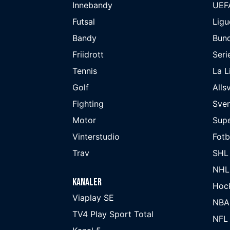
Innebandy
UEF
Futsal
Ligu
Bandy
Bund
Friidrott
Seri
Tennis
La L
Golf
Alls
Fighting
Sve
Motor
Supe
Vinterstudio
Fot
Trav
SHL
NHL
Kanaler
Hoc
Viaplay SE
NBA
TV4 Play Sport Total
NFL