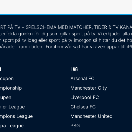
RT PÅ TV – SPELSCHEMA MED MATCHER, TIDER & TV KAN
rfekta guiden för dig som gillar sport på tv. Vi erbjuder alla
 sport på tv idag eller sport på tv imorgon så hittar du det ho
ånader fram i tiden. Förutom vår sajt har vi även appar till i
r
Lag
-cupen
Arsenal FC
mpionship
Manchester City
cupen
Liverpool FC
ier League
Chelsea FC
mpions League
Manchester United
opa League
PSG