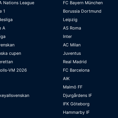
A Nations League
FC Bayern München
e 1
Borussia Dortmund
esliga
Leipzig
e A
AS Roma
iga
Inter
venskan
AC Milan
nska cupen
Juventus
rettan
Real Madrid
bolls-VM 2026
FC Barcelona
AIK
Malmö FF
keyallsvenskan
Djurgårdens IF
IFK Göteborg
Hammarby IF