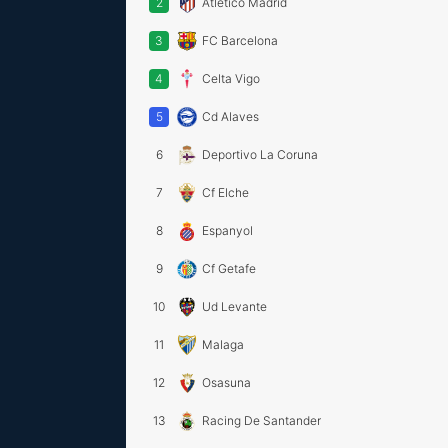
2
Atletico Madrid
3
FC Barcelona
4
Celta Vigo
5
Cd Alaves
6
Deportivo La Coruna
7
Cf Elche
8
Espanyol
9
Cf Getafe
10
Ud Levante
11
Malaga
12
Osasuna
13
Racing De Santander