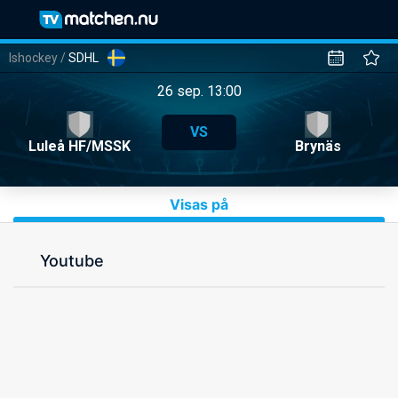
Ishockey
/
SDHL
26 sep. 13:00
VS
Luleå HF/MSSK
Brynäs
Visas på
Youtube