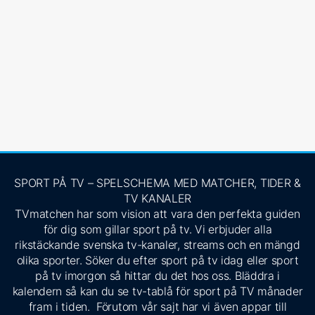
SPORT PÅ TV – SPELSCHEMA MED MATCHER, TIDER &
TV KANALER
TVmatchen har som vision att vara den perfekta guiden
för dig som gillar sport på tv. Vi erbjuder alla
rikstäckande svenska tv-kanaler, streams och en mängd
olika sporter. Söker du efter sport på tv idag eller sport
på tv imorgon så hittar du det hos oss. Bläddra i
kalendern så kan du se tv-tablå för sport på TV månader
fram i tiden. Förutom vår sajt har vi även appar till