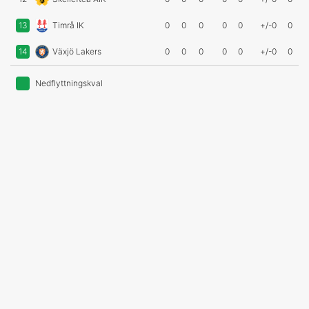
13
Timrå IK
0
0
0
0
0
+/-0
0
14
Växjö Lakers
0
0
0
0
0
+/-0
0
Nedflyttningskval