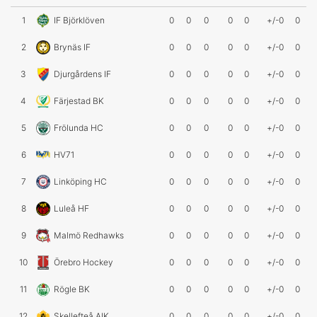
1
IF Björklöven
0
0
0
0
0
+/-0
0
2
Brynäs IF
0
0
0
0
0
+/-0
0
3
Djurgårdens IF
0
0
0
0
0
+/-0
0
4
Färjestad BK
0
0
0
0
0
+/-0
0
5
Frölunda HC
0
0
0
0
0
+/-0
0
6
HV71
0
0
0
0
0
+/-0
0
7
Linköping HC
0
0
0
0
0
+/-0
0
8
Luleå HF
0
0
0
0
0
+/-0
0
9
Malmö Redhawks
0
0
0
0
0
+/-0
0
10
Örebro Hockey
0
0
0
0
0
+/-0
0
11
Rögle BK
0
0
0
0
0
+/-0
0
12
Skellefteå AIK
0
0
0
0
0
+/-0
0