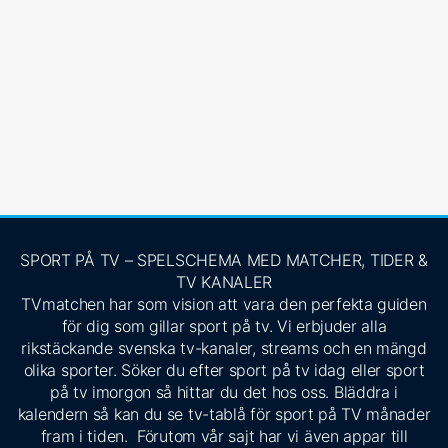
SPORT PÅ TV – SPELSCHEMA MED MATCHER, TIDER &
TV KANALER
TVmatchen har som vision att vara den perfekta guiden
för dig som gillar sport på tv. Vi erbjuder alla
rikstäckande svenska tv-kanaler, streams och en mängd
olika sporter. Söker du efter sport på tv idag eller sport
på tv imorgon så hittar du det hos oss. Bläddra i
kalendern så kan du se tv-tablå för sport på TV månader
fram i tiden. Förutom vår sajt har vi även appar till