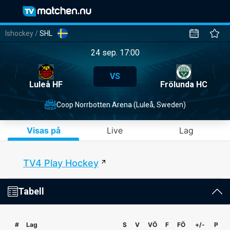
Ishockey
/
SHL
24 sep. 17:00
VS
Luleå HF
Frölunda HC
Coop Norrbotten Arena (Luleå, Sweden)
Visas på
Live
Lag
TV4 Play Hockey
Tabell
#
Lag
S
V
VÖ
F
FÖ
+/-
P