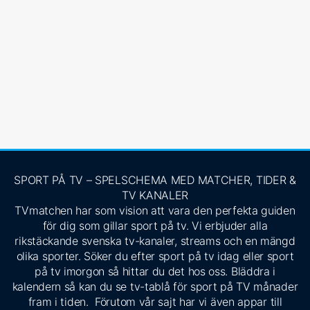
SPORT PÅ TV – SPELSCHEMA MED MATCHER, TIDER &
TV KANALER
TVmatchen har som vision att vara den perfekta guiden
för dig som gillar sport på tv. Vi erbjuder alla
rikstäckande svenska tv-kanaler, streams och en mängd
olika sporter. Söker du efter sport på tv idag eller sport
på tv imorgon så hittar du det hos oss. Bläddra i
kalendern så kan du se tv-tablå för sport på TV månader
fram i tiden. Förutom vår sajt har vi även appar till