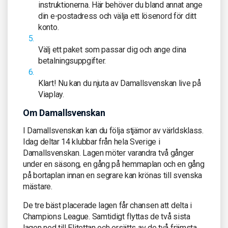
instruktionerna. Här behöver du bland annat ange
din e-postadress och välja ett lösenord för ditt
konto.
Välj ett paket som passar dig och ange dina
betalningsuppgifter.
Klart! Nu kan du njuta av Damallsvenskan live på
Viaplay.
Om Damallsvenskan
I Damallsvenskan kan du följa stjärnor av världsklass.
Idag deltar 14 klubbar från hela Sverige i
Damallsvenskan. Lagen möter varandra två gånger
under en säsong, en gång på hemmaplan och en gång
på bortaplan innan en segrare kan krönas till svenska
mästare.
De tre bäst placerade lagen får chansen att delta i
Champions League. Samtidigt flyttas de två sista
lagen ned till Elitettan och ersätts av de två främsta