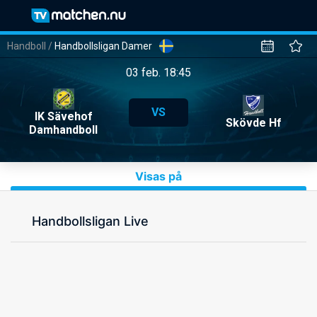
Handboll
/
Handbollsligan Damer
03 feb. 18:45
VS
IK Sävehof
Skövde Hf
Damhandboll
Visas på
Handbollsligan Live