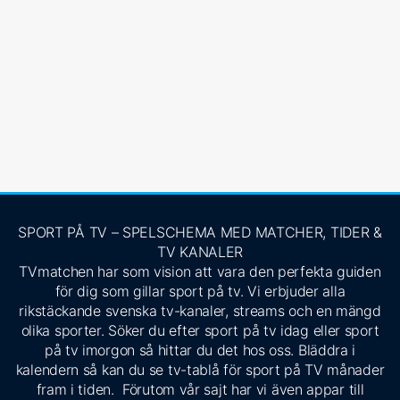
SPORT PÅ TV – SPELSCHEMA MED MATCHER, TIDER &
TV KANALER
TVmatchen har som vision att vara den perfekta guiden
för dig som gillar sport på tv. Vi erbjuder alla
rikstäckande svenska tv-kanaler, streams och en mängd
olika sporter. Söker du efter sport på tv idag eller sport
på tv imorgon så hittar du det hos oss. Bläddra i
kalendern så kan du se tv-tablå för sport på TV månader
fram i tiden. Förutom vår sajt har vi även appar till