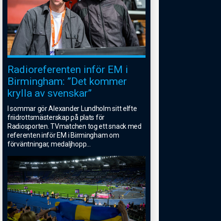
Radioreferenten inför EM i
Birmingham: ”Det kommer
krylla av svenskar”
I sommar gör Alexander Lundholm sitt elfte
friidrottsmästerskap på plats för
Radiosporten. TVmatchen tog ett snack med
referenten inför EM i Birmingham om
förväntningar, medaljhopp
...