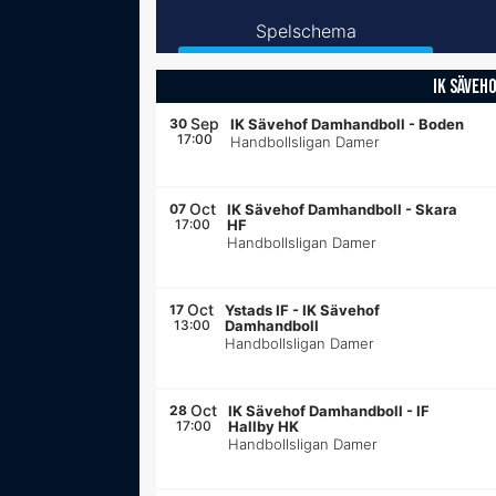
Spelschema
IK SÄVEH
Sep
30
IK Sävehof Damhandboll
-
Boden
17:00
Handbollsligan Damer
Oct
07
IK Sävehof Damhandboll
-
Skara
17:00
HF
Handbollsligan Damer
Oct
17
Ystads IF
-
IK Sävehof
13:00
Damhandboll
Handbollsligan Damer
Oct
28
IK Sävehof Damhandboll
-
IF
17:00
Hallby HK
Handbollsligan Damer