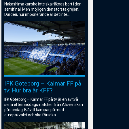
Nakashima kanske inte ska räknas bort i den
semifinal. Men möjligen den största grejen.
Darderi, hur imponerande är det inte
...
IFK Göteborg – Kalmar FF på
tv: Hur bra är KFF?
IFK Göteborg – Kalmar FF på tv är en av två
sena eftermiddagsmatcher från Allsvenskan
på söndag. Blåvitt kämpar på med
europakvalet och ska försöka
...