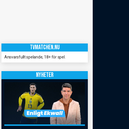
TVMATCHEN.NU
Ansvarsfullt spelande, 18+ för spel.
NYHETER