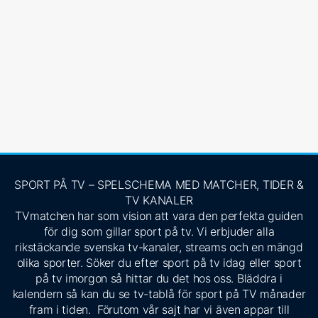
SPORT PÅ TV – SPELSCHEMA MED MATCHER, TIDER &
TV KANALER
TVmatchen har som vision att vara den perfekta guiden
för dig som gillar sport på tv. Vi erbjuder alla
rikstäckande svenska tv-kanaler, streams och en mängd
olika sporter. Söker du efter sport på tv idag eller sport
på tv imorgon så hittar du det hos oss. Bläddra i
kalendern så kan du se tv-tablå för sport på TV månader
fram i tiden. Förutom vår sajt har vi även appar till