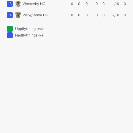
13
Vimmerby HC
0
0
0
0
0
+/-0
0
14
Visby/Roma HK
0
0
0
0
0
+/-0
0
Uppflyttningskval
Nedflyttningskval