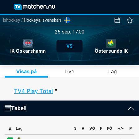
Ishockey
/
Hockeyallsvenskan
25 sep. 17:00
VS
IK Oskarshamn
Östersunds IK
Visas på
Live
Lag
TV4 Play Total
Tabell
#
Lag
S
V
VÖ
F
FÖ
+/-
P