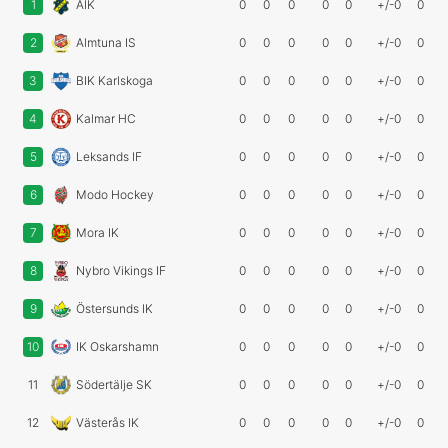
1
AIK
0
0
0
0
0
+/-0
0
2
Almtuna IS
0
0
0
0
0
+/-0
0
3
BIK Karlskoga
0
0
0
0
0
+/-0
0
4
Kalmar HC
0
0
0
0
0
+/-0
0
5
Leksands IF
0
0
0
0
0
+/-0
0
6
Modo Hockey
0
0
0
0
0
+/-0
0
7
Mora IK
0
0
0
0
0
+/-0
0
8
Nybro Vikings IF
0
0
0
0
0
+/-0
0
9
Östersunds IK
0
0
0
0
0
+/-0
0
10
IK Oskarshamn
0
0
0
0
0
+/-0
0
11
Södertälje SK
0
0
0
0
0
+/-0
0
12
Västerås IK
0
0
0
0
0
+/-0
0