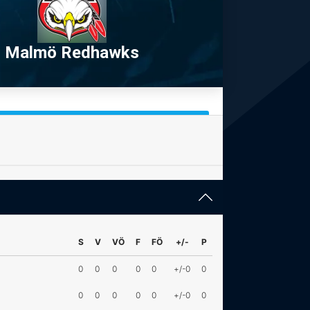
Malmö Redhawks
S
V
VÖ
F
FÖ
+/-
P
0
0
0
0
0
+/-0
0
0
0
0
0
0
+/-0
0