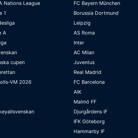
A Nations League
FC Bayern München
e 1
Borussia Dortmund
esliga
Leipzig
e A
AS Roma
iga
Inter
venskan
AC Milan
nska cupen
Juventus
rettan
Real Madrid
bolls-VM 2026
FC Barcelona
AIK
Malmö FF
keyallsvenskan
Djurgårdens IF
IFK Göteborg
Hammarby IF