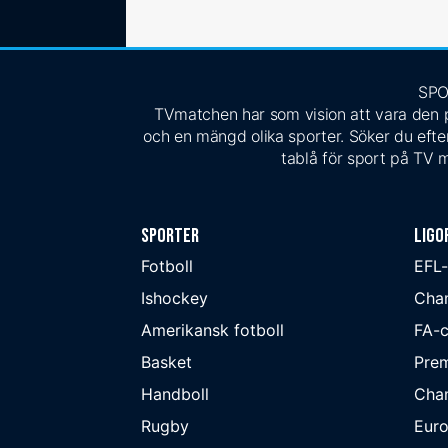
SPO
TVmatchen har som vision att vara den pe
och en mängd olika sporter. Söker du efter
tablå för sport på TV m
Sporter
Ligo
Fotboll
EFL
Ishockey
Cha
Amerikansk fotboll
FA-
Basket
Prem
Handboll
Cha
Rugby
Eur