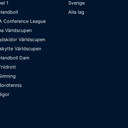
el 1
Sverige
Handboll
Alla lag
A Conference League
na Världscupen
dskidor Världscupen
skytte Världscupen
Handboll Dam
riidrott
Simning
ordtennis
ligor