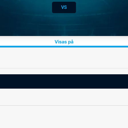
VS
Visas på