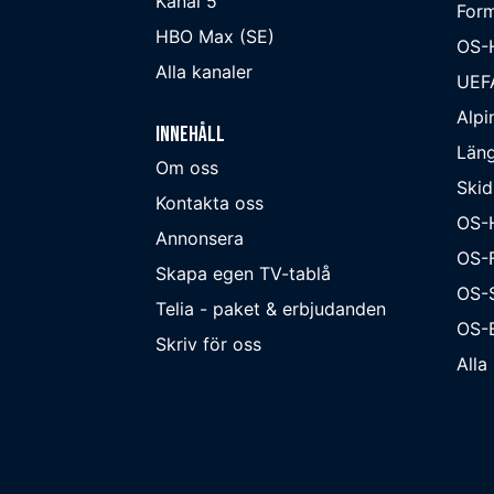
Kanal 5
Form
HBO Max (SE)
OS-
Alla kanaler
UEF
Alpi
Innehåll
Läng
Om oss
Skid
Kontakta oss
OS-
Annonsera
OS-F
Skapa egen TV-tablå
OS-
Telia - paket & erbjudanden
OS-B
Skriv för oss
Alla 