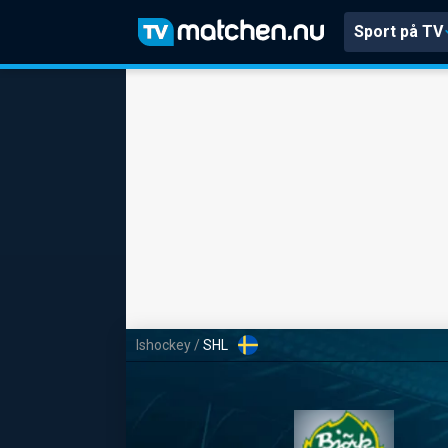
Sport på TV
Ishockey
/
SHL