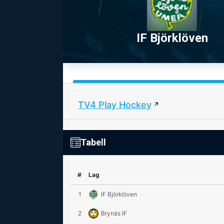
IF Björklöven
TV4 Play Hockey
Tabell
#
Lag
1
IF Björklöven
2
Brynäs IF