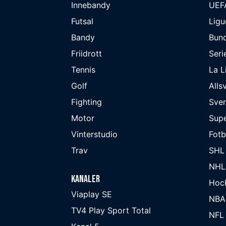
Innebandy
UEF
Futsal
Ligu
Bandy
Bund
Friidrott
Seri
Tennis
La L
Golf
Alls
Fighting
Sve
Motor
Supe
Vinterstudio
Fot
Trav
SHL
NHL
Kanaler
Hoc
Viaplay SE
NBA
TV4 Play Sport Total
NFL