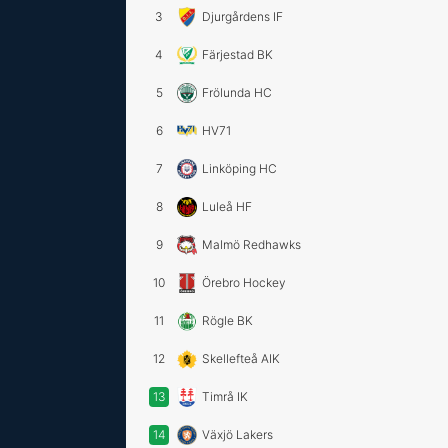
3
Djurgårdens IF
4
Färjestad BK
5
Frölunda HC
6
HV71
7
Linköping HC
8
Luleå HF
9
Malmö Redhawks
10
Örebro Hockey
11
Rögle BK
12
Skellefteå AIK
13
Timrå IK
14
Växjö Lakers