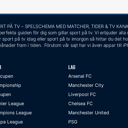
RT PÅ TV – SPELSCHEMA MED MATCHER, TIDER & TV KAN
rfekta guiden för dig som gillar sport på tv. Vi erbjuder alla
 sport på tv idag eller sport på tv imorgon så hittar du det ho
ånader fram i tiden. Förutom vår sajt har vi även appar till i
r
Lag
-cupen
Arsenal FC
mpionship
Manchester City
cupen
Liverpool FC
ier League
Chelsea FC
mpions League
Manchester United
opa League
PSG