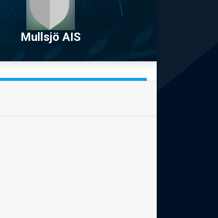
Mullsjö AIS