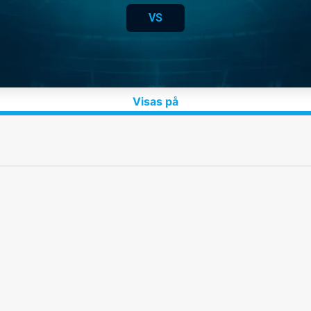
VS
Visas på