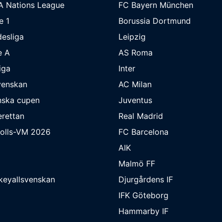
A Nations League
FC Bayern München
e 1
Borussia Dortmund
esliga
Leipzig
e A
AS Roma
iga
Inter
venskan
AC Milan
nska cupen
Juventus
rettan
Real Madrid
bolls-VM 2026
FC Barcelona
AIK
Malmö FF
keyallsvenskan
Djurgårdens IF
IFK Göteborg
Hammarby IF