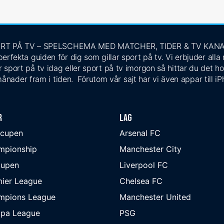
RT PÅ TV – SPELSCHEMA MED MATCHER, TIDER & TV KAN
rfekta guiden för dig som gillar sport på tv. Vi erbjuder alla
 sport på tv idag eller sport på tv imorgon så hittar du det ho
ånader fram i tiden. Förutom vår sajt har vi även appar till i
r
Lag
-cupen
Arsenal FC
mpionship
Manchester City
cupen
Liverpool FC
ier League
Chelsea FC
mpions League
Manchester United
opa League
PSG