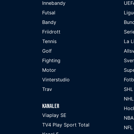
Innebandy
UEF
Futsal
Ligu
Bandy
Bund
Friidrott
Seri
Tennis
La L
Golf
Alls
Fighting
Sve
Motor
Supe
Vinterstudio
Fot
Trav
SHL
NHL
Kanaler
Hoc
Viaplay SE
NBA
TV4 Play Sport Total
NFL