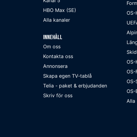
Kanal 5
Form
HBO Max (SE)
OS-
Alla kanaler
UEF
Alpi
Innehåll
Läng
Om oss
Skid
Kontakta oss
OS-
Annonsera
OS-F
Skapa egen TV-tablå
OS-
Telia - paket & erbjudanden
OS-B
Skriv för oss
Alla 