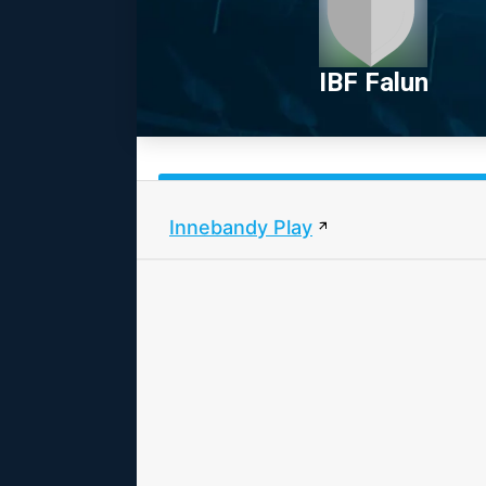
IBF Falun
Innebandy Play