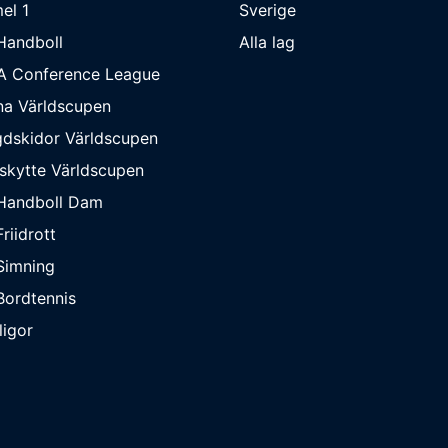
el 1
Sverige
Handboll
Alla lag
A Conference League
na Världscupen
dskidor Världscupen
skytte Världscupen
Handboll Dam
riidrott
Simning
ordtennis
ligor