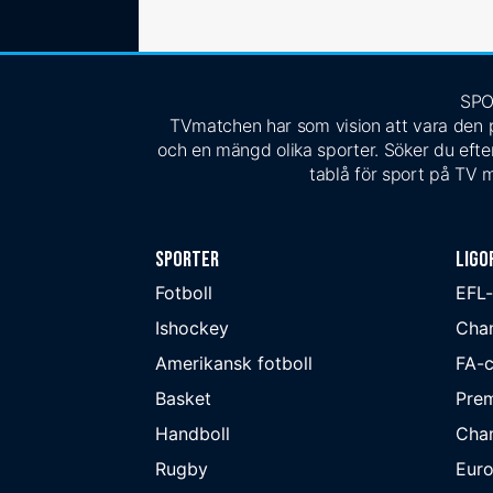
SPO
TVmatchen har som vision att vara den pe
och en mängd olika sporter. Söker du efter
tablå för sport på TV m
Sporter
Ligo
Fotboll
EFL
Ishockey
Cha
Amerikansk fotboll
FA-
Basket
Prem
Handboll
Cha
Rugby
Eur