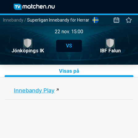
Innebandy
/
Superligan Innebandy för Herrar
22 nov. 15:00
VS
Jönköpings IK
IBF Falun
Visas på
Innebandy Play