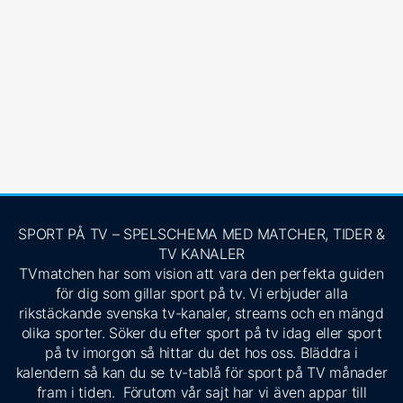
SPORT PÅ TV – SPELSCHEMA MED MATCHER, TIDER &
TV KANALER
TVmatchen har som vision att vara den perfekta guiden
för dig som gillar sport på tv. Vi erbjuder alla
rikstäckande svenska tv-kanaler, streams och en mängd
olika sporter. Söker du efter sport på tv idag eller sport
på tv imorgon så hittar du det hos oss. Bläddra i
kalendern så kan du se tv-tablå för sport på TV månader
fram i tiden. Förutom vår sajt har vi även appar till