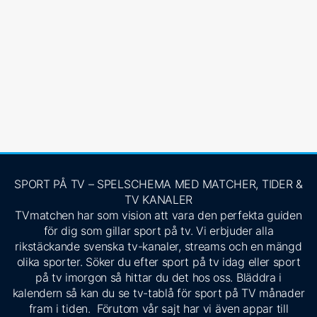
SPORT PÅ TV – SPELSCHEMA MED MATCHER, TIDER &
TV KANALER
TVmatchen har som vision att vara den perfekta guiden
för dig som gillar sport på tv. Vi erbjuder alla
rikstäckande svenska tv-kanaler, streams och en mängd
olika sporter. Söker du efter sport på tv idag eller sport
på tv imorgon så hittar du det hos oss. Bläddra i
kalendern så kan du se tv-tablå för sport på TV månader
fram i tiden. Förutom vår sajt har vi även appar till