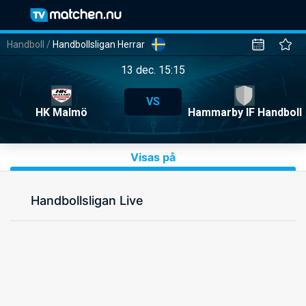
Handboll
/
Handbollsligan Herrar
13 dec. 15:15
VS
HK Malmö
Hammarby IF Handboll
Visas på
Handbollsligan Live