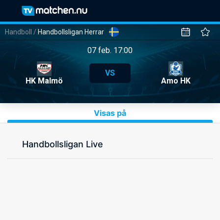
Handboll
/
Handbollsligan Herrar
07 feb. 17:00
VS
HK Malmö
Amo HK
Visas på
Handbollsligan Live