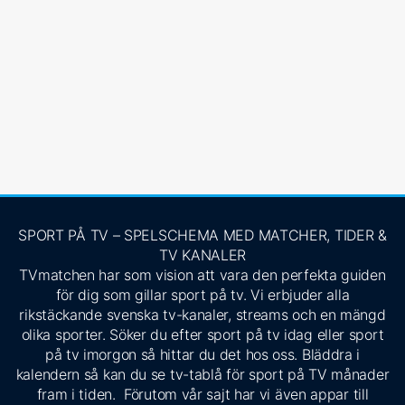
SPORT PÅ TV – SPELSCHEMA MED MATCHER, TIDER &
TV KANALER
TVmatchen har som vision att vara den perfekta guiden
för dig som gillar sport på tv. Vi erbjuder alla
rikstäckande svenska tv-kanaler, streams och en mängd
olika sporter. Söker du efter sport på tv idag eller sport
på tv imorgon så hittar du det hos oss. Bläddra i
kalendern så kan du se tv-tablå för sport på TV månader
fram i tiden. Förutom vår sajt har vi även appar till