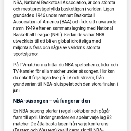
NBA, National Basketball Association, är den största
och mest prestigefyllda basketligan i världen. Ligan
grundades 1946 under namnet Basketball
Association of America (BAA) och fick sitt nuvarande
namn 1949 efter en sammanslagning med National
Basketball League (NBL). Sedan dess har NBA
utvecklats till att bli en global idrottsliga med
miljontals fans och några av världens största
sportstjärnor.
På TVmatchen.nu hittar du NBA spelschema, tider och
TV-kanaler för alla matcher under säsongen. Här kan
du enkelt följa ligan live på TV och stream, från
grundserien till NBA-slutspelet och den stora finalen i
juni.
NBA-säsongen – så fungerar den
En NBA-säsong startar i regel i oktober och pågår
fram till april. Under grundserien spelar varje lag 82
matcher. De åtta bästa lagen från varje konferens
(Eastern och Western) kvalificerar sig till NBA-