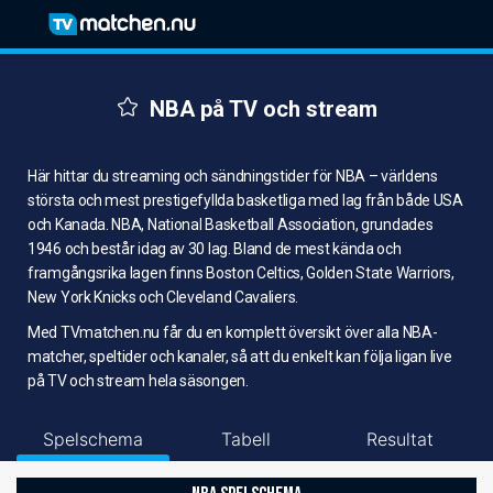
NBA på TV och stream
Här hittar du streaming och sändningstider för NBA – världens
största och mest prestigefyllda basketliga med lag från både USA
och Kanada. NBA, National Basketball Association, grundades
1946 och består idag av 30 lag. Bland de mest kända och
framgångsrika lagen finns Boston Celtics, Golden State Warriors,
New York Knicks och Cleveland Cavaliers.
Med TVmatchen.nu får du en komplett översikt över alla NBA-
matcher, speltider och kanaler, så att du enkelt kan följa ligan live
på TV och stream hela säsongen.
Spelschema
Tabell
Resultat