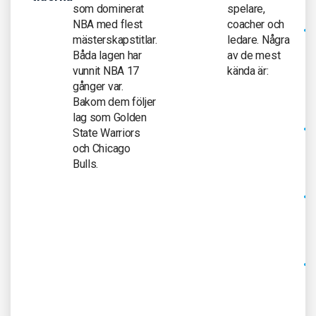
som dominerat
spelare,
NBA med flest
coacher och
mästerskapstitlar.
ledare. Några
Båda lagen har
av de mest
vunnit NBA 17
kända är:
gånger var.
Bakom dem följer
lag som Golden
State Warriors
och Chicago
Bulls.