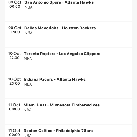
Oct
09
San Antonio Spurs
-
Atlanta Hawks
00:00
NBA
Oct
09
Dallas Mavericks
-
Houston Rockets
12:00
NBA
Oct
10
Toronto Raptors
-
Los Angeles Clippers
22:30
NBA
Oct
10
Indiana Pacers
-
Atlanta Hawks
23:00
NBA
Oct
11
Miami Heat
-
Minnesota Timberwolves
00:00
NBA
Oct
11
Boston Celtics
-
Philadelphia 76ers
00:00
NBA