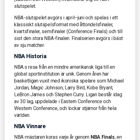
slutspelet.
NBA-slutspelet avgörs i april–juni och spelas i ett
klassiskt slutspelsformat med åttondelsfinaler,
kvartsfinaler, semifinaler (Conference Finals) och till
sist den stora NBA-finalen. Finalserien avgörs i bäst
av sju matcher.
NBA Historia
NBA:s resa från en mindre amerikansk liga till en
global sportinstitution är unik. Genom åren har
basketligan vuxit med ikoniska spelare som Michael
Jordan, Magic Johnson, Larry Bird, Kobe Bryant,
LeBron James och Stephen Curry. Ligan består idag
av 30 lag, uppdelade i Eastern Conference och
Western Conference, och lockar stjärnor från hela
världen.
NBA Vinnare
NBA-mästaren koras varje år genom
NBA Finals
, en