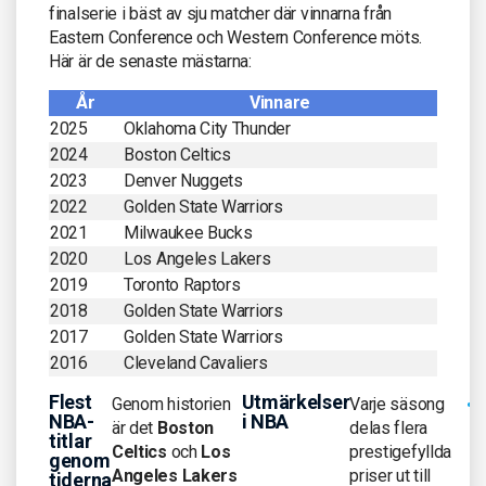
finalserie i bäst av sju matcher där vinnarna från
Eastern Conference och Western Conference möts.
Här är de senaste mästarna:
År
Vinnare
2025
Oklahoma City Thunder
2024
Boston Celtics
2023
Denver Nuggets
2022
Golden State Warriors
2021
Milwaukee Bucks
2020
Los Angeles Lakers
2019
Toronto Raptors
2018
Golden State Warriors
2017
Golden State Warriors
2016
Cleveland Cavaliers
Flest
Utmärkelser
Genom historien
Varje säsong
NBA-
i NBA
är det
Boston
delas flera
titlar
Celtics
och
Los
prestigefyllda
genom
Angeles Lakers
priser ut till
tiderna