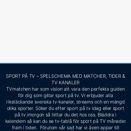
SPORT PÅ TV – SPELSCHEMA MED MATCHER, TIDER &
TV KANALER
TVmatchen har som vision att vara den perfekta guiden
för dig som gillar sport på tv. Vi erbjuder alla
rikstäckande svenska tv-kanaler, streams och en mängd
olika sporter. Söker du efter sport på tv idag eller sport
på tv imorgon så hittar du det hos oss. Bläddra i
kalendern så kan du se tv-tablå för sport på TV månader
fram i tiden. Förutom vår sajt har vi även appar till