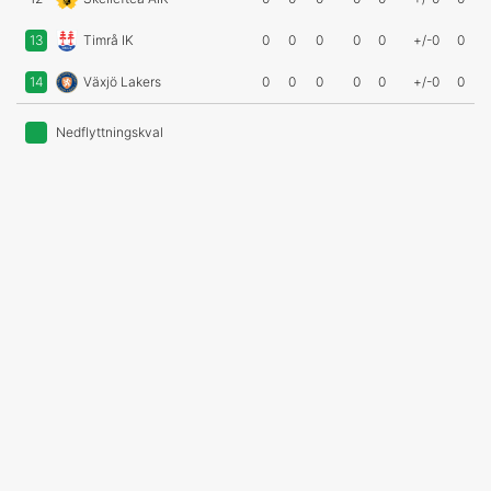
13
Timrå IK
0
0
0
0
0
+/-0
0
14
Växjö Lakers
0
0
0
0
0
+/-0
0
Nedflyttningskval