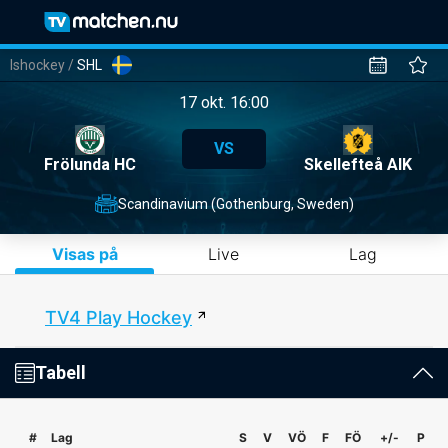
Ishockey
/
SHL
17 okt. 16:00
VS
Frölunda HC
Skellefteå AIK
Scandinavium (Gothenburg, Sweden)
Visas på
Live
Lag
TV4 Play Hockey
Tabell
#
Lag
S
V
VÖ
F
FÖ
+/-
P