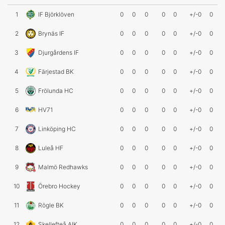
1
IF Björklöven
0
0
0
0
0
+/-0
0
2
Brynäs IF
0
0
0
0
0
+/-0
0
3
Djurgårdens IF
0
0
0
0
0
+/-0
0
4
Färjestad BK
0
0
0
0
0
+/-0
0
5
Frölunda HC
0
0
0
0
0
+/-0
0
6
HV71
0
0
0
0
0
+/-0
0
7
Linköping HC
0
0
0
0
0
+/-0
0
8
Luleå HF
0
0
0
0
0
+/-0
0
9
Malmö Redhawks
0
0
0
0
0
+/-0
0
10
Örebro Hockey
0
0
0
0
0
+/-0
0
11
Rögle BK
0
0
0
0
0
+/-0
0
12
Skellefteå AIK
0
0
0
0
0
+/-0
0