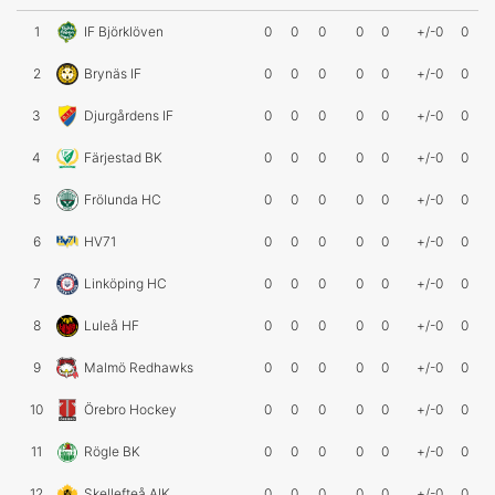
1
IF Björklöven
0
0
0
0
0
+/-0
0
2
Brynäs IF
0
0
0
0
0
+/-0
0
3
Djurgårdens IF
0
0
0
0
0
+/-0
0
4
Färjestad BK
0
0
0
0
0
+/-0
0
5
Frölunda HC
0
0
0
0
0
+/-0
0
6
HV71
0
0
0
0
0
+/-0
0
7
Linköping HC
0
0
0
0
0
+/-0
0
8
Luleå HF
0
0
0
0
0
+/-0
0
9
Malmö Redhawks
0
0
0
0
0
+/-0
0
10
Örebro Hockey
0
0
0
0
0
+/-0
0
11
Rögle BK
0
0
0
0
0
+/-0
0
12
Skellefteå AIK
0
0
0
0
0
+/-0
0