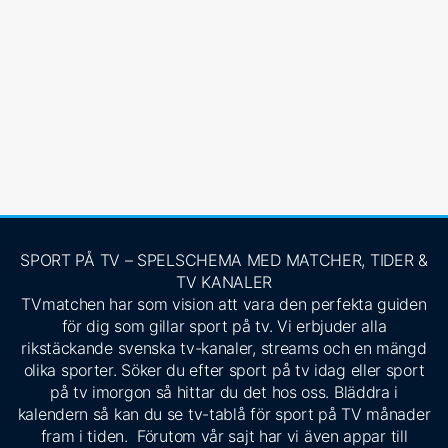
SPORT PÅ TV – SPELSCHEMA MED MATCHER, TIDER &
TV KANALER
TVmatchen har som vision att vara den perfekta guiden
för dig som gillar sport på tv. Vi erbjuder alla
rikstäckande svenska tv-kanaler, streams och en mängd
olika sporter. Söker du efter sport på tv idag eller sport
på tv imorgon så hittar du det hos oss. Bläddra i
kalendern så kan du se tv-tablå för sport på TV månader
fram i tiden. Förutom vår sajt har vi även appar till