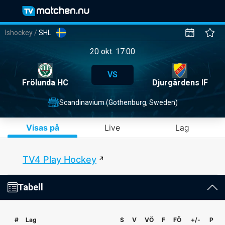
Ishockey
/
SHL
20 okt. 17:00
VS
Frölunda HC
Djurgårdens IF
Scandinavium (Gothenburg, Sweden)
Visas på
Live
Lag
TV4 Play Hockey
Tabell
#
Lag
S
V
VÖ
F
FÖ
+/-
P