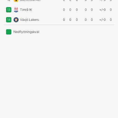
13
Timrå IK
0
0
0
0
0
+/-0
0
14
Växjö Lakers
0
0
0
0
0
+/-0
0
Nedflyttningskval