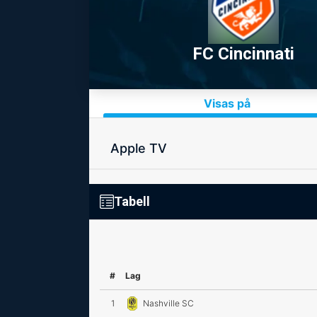
FC Cincinnati
Visas på
Apple TV
Tabell
#
Lag
1
Nashville SC