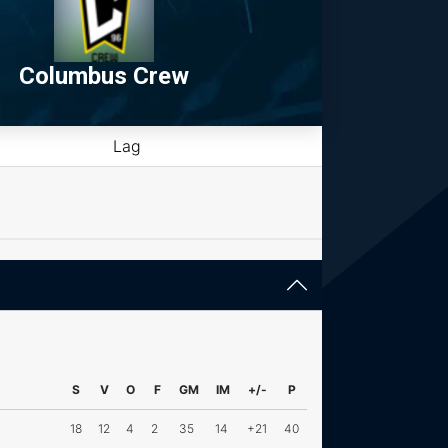
Columbus Crew
Lag
S
V
O
F
GM
IM
+/-
P
18
12
4
2
35
14
+21
40