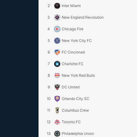
2
Inter Miami
3
New England Revolution
4
Chicago Fire
5
New York City FC
6
FC Cincinnati
7
Charlotte FC
8
New York Red Bulls
9
DC United
10
Orlando City SC
11
Columbus Crew
12
Toronto FC
13
Philadelphia Union