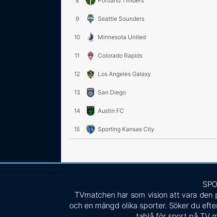
8
Portland Timbers
9
Seattle Sounders
10
Minnesota United
11
Colorado Rapids
12
Los Angeles Galaxy
13
San Diego
14
Austin FC
15
Sporting Kansas City
SPO
TVmatchen har som vision att vara den pe
och en mängd olika sporter. Söker du efter
tablå för sport på TV m