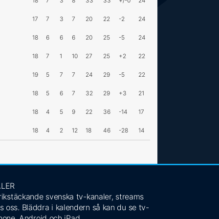
18
7
3
8
33
33
+/-0
24
17
7
3
7
20
22
-2
24
18
6
6
6
20
25
-5
24
18
7
1
10
27
25
+2
22
19
5
7
7
24
29
-5
22
18
5
6
7
32
29
+3
21
18
4
5
9
22
36
-14
17
18
4
2
12
18
46
-28
14
ALER
 rikstäckande svenska tv-kanaler, streams
s oss. Bläddra i kalendern så kan du se tv-
Phone, Android och iPad.