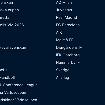
venskan
AC Milan
nska cupen
Juventus
rettan
Real Madrid
bolls-VM 2026
FC Barcelona
AIK
Malmö FF
keyallsvenskan
Djurgårdens IF
IFK Göteborg
Hammarby IF
el 1
Sverige
Handboll
Alla lag
A Conference League
na Världscupen
dskidor Världscupen