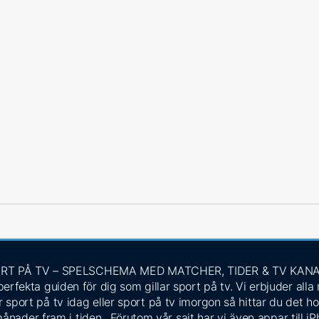
RT PÅ TV – SPELSCHEMA MED MATCHER, TIDER & TV KAN
rfekta guiden för dig som gillar sport på tv. Vi erbjuder alla
 sport på tv idag eller sport på tv imorgon så hittar du det ho
ånader fram i tiden. Förutom vår sajt har vi även appar till i