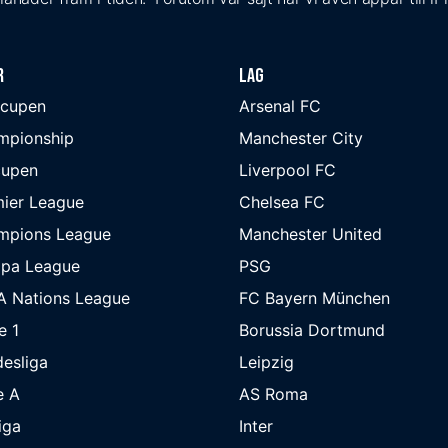
r
Lag
-cupen
Arsenal FC
mpionship
Manchester City
cupen
Liverpool FC
ier League
Chelsea FC
mpions League
Manchester United
opa League
PSG
A Nations League
FC Bayern München
e 1
Borussia Dortmund
esliga
Leipzig
e A
AS Roma
iga
Inter