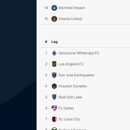
14
Montreal Impact
15
Atlanta United
#
Lag
1
Vancouver Whitecaps FC
2
Los Angeles FC
3
San Jose Earthquakes
4
Houston Dynamo
5
Real Salt Lake
6
Fc Dallas
7
St. Louis City