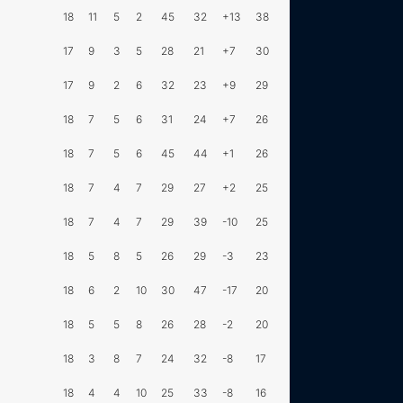
18
11
5
2
45
32
+13
38
17
9
3
5
28
21
+7
30
17
9
2
6
32
23
+9
29
18
7
5
6
31
24
+7
26
18
7
5
6
45
44
+1
26
18
7
4
7
29
27
+2
25
18
7
4
7
29
39
-10
25
18
5
8
5
26
29
-3
23
18
6
2
10
30
47
-17
20
18
5
5
8
26
28
-2
20
18
3
8
7
24
32
-8
17
18
4
4
10
25
33
-8
16