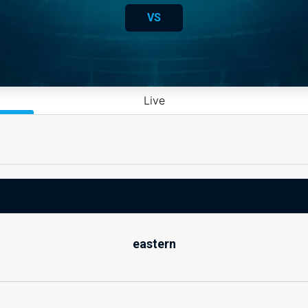
VS
Live
eastern