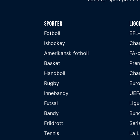
Sporter
Ligo
Fotboll
EFL
Ishockey
Cha
Amerikansk fotboll
FA-
Basket
Prem
Handboll
Cha
Rugby
Eur
Innebandy
UEF
Futsal
Ligu
Bandy
Bund
Friidrott
Seri
Tennis
La L