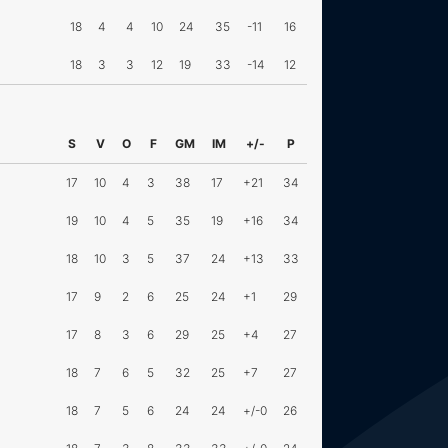
18
4
4
10
24
35
-11
16
18
3
3
12
19
33
-14
12
S
V
O
F
GM
IM
+/-
P
17
10
4
3
38
17
+21
34
19
10
4
5
35
19
+16
34
18
10
3
5
37
24
+13
33
17
9
2
6
25
24
+1
29
17
8
3
6
29
25
+4
27
18
7
6
5
32
25
+7
27
18
7
5
6
24
24
+/-0
26