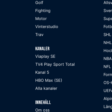
Golf
Alls
Fighting
Sve
Motor
Supe
Vinterstudio
Fot
Trav
SHL
NHL
Kanaler
Hoc
Viaplay SE
NBA
TV4 Play Sport Total
NFL
Kanal 5
Form
HBO Max (SE)
OS-
Alla kanaler
UEF
Alpi
Innehåll
Läng
Om oss