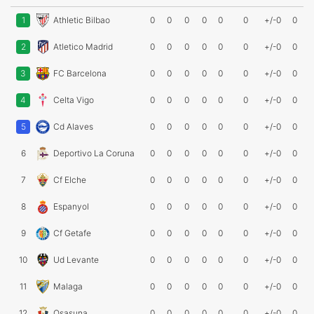
1
Athletic Bilbao
0
0
0
0
0
0
+/-0
0
2
Atletico Madrid
0
0
0
0
0
0
+/-0
0
3
FC Barcelona
0
0
0
0
0
0
+/-0
0
4
Celta Vigo
0
0
0
0
0
0
+/-0
0
5
Cd Alaves
0
0
0
0
0
0
+/-0
0
6
Deportivo La Coruna
0
0
0
0
0
0
+/-0
0
7
Cf Elche
0
0
0
0
0
0
+/-0
0
8
Espanyol
0
0
0
0
0
0
+/-0
0
9
Cf Getafe
0
0
0
0
0
0
+/-0
0
10
Ud Levante
0
0
0
0
0
0
+/-0
0
11
Malaga
0
0
0
0
0
0
+/-0
0
12
Osasuna
0
0
0
0
0
0
+/-0
0