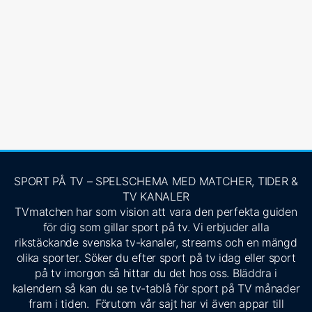
SPORT PÅ TV – SPELSCHEMA MED MATCHER, TIDER &
TV KANALER
TVmatchen har som vision att vara den perfekta guiden
för dig som gillar sport på tv. Vi erbjuder alla
rikstäckande svenska tv-kanaler, streams och en mängd
olika sporter. Söker du efter sport på tv idag eller sport
på tv imorgon så hittar du det hos oss. Bläddra i
kalendern så kan du se tv-tablå för sport på TV månader
fram i tiden. Förutom vår sajt har vi även appar till