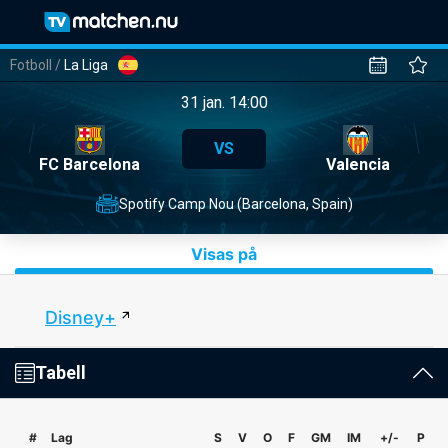
Fotboll
/
La Liga
31 jan. 14:00
VS
FC Barcelona
Valencia
Spotify Camp Nou (Barcelona, Spain)
Visas på
Disney+
Tabell
#
Lag
S
V
O
F
GM
IM
+/-
P