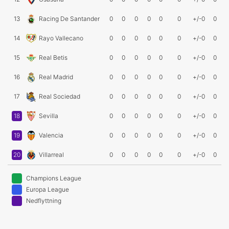
13
Racing De Santander
0
0
0
0
0
0
+/-0
0
14
Rayo Vallecano
0
0
0
0
0
0
+/-0
0
15
Real Betis
0
0
0
0
0
0
+/-0
0
16
Real Madrid
0
0
0
0
0
0
+/-0
0
17
Real Sociedad
0
0
0
0
0
0
+/-0
0
18
Sevilla
0
0
0
0
0
0
+/-0
0
19
Valencia
0
0
0
0
0
0
+/-0
0
20
Villarreal
0
0
0
0
0
0
+/-0
0
Champions League
Europa League
Nedflyttning