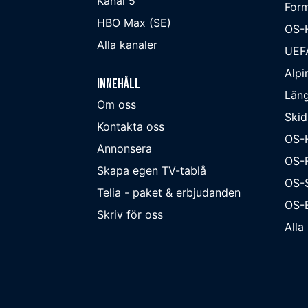
Kanal 5
Form
HBO Max (SE)
OS-
Alla kanaler
UEF
Alpi
Innehåll
Läng
Om oss
Skid
Kontakta oss
OS-
Annonsera
OS-F
Skapa egen TV-tablå
OS-
Telia - paket & erbjudanden
OS-B
Skriv för oss
Alla 