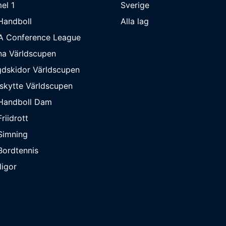
el 1
Sverige
Handboll
Alla lag
A Conference League
na Världscupen
dskidor Världscupen
skytte Världscupen
Handboll Dam
riidrott
Simning
ordtennis
ligor