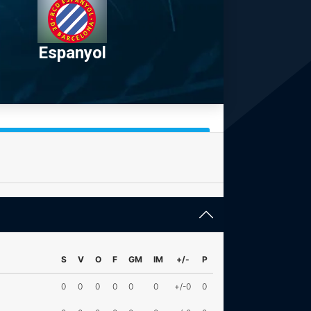
Espanyol
S
V
O
F
GM
IM
+/-
P
0
0
0
0
0
0
+/-0
0