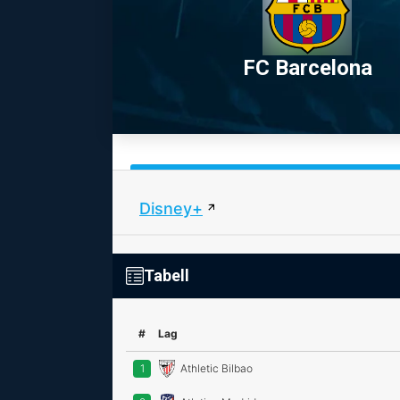
FC Barcelona
Disney+
Tabell
#
Lag
1
Athletic Bilbao