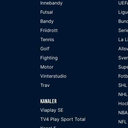
Innebandy
UEF
Futsal
Ligu
Bandy
Bund
Friidrott
Seri
Tennis
La L
Golf
Alls
Fighting
Sve
Motor
Supe
Vinterstudio
Fot
Trav
SHL
NHL
Kanaler
Hoc
Viaplay SE
NBA
TV4 Play Sport Total
NFL