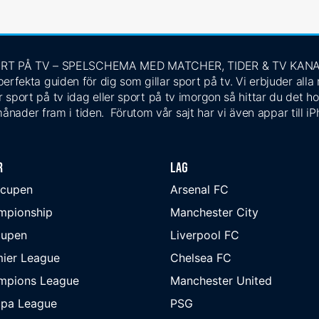
RT PÅ TV – SPELSCHEMA MED MATCHER, TIDER & TV KAN
rfekta guiden för dig som gillar sport på tv. Vi erbjuder alla
 sport på tv idag eller sport på tv imorgon så hittar du det ho
ånader fram i tiden. Förutom vår sajt har vi även appar till i
r
Lag
-cupen
Arsenal FC
mpionship
Manchester City
cupen
Liverpool FC
ier League
Chelsea FC
mpions League
Manchester United
opa League
PSG