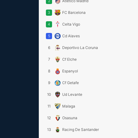
2
Atletico Madrid
3
FC Barcelona
4
Celta Vigo
5
Cd Alaves
6
Deportivo La Coruna
7
Cf Elche
8
Espanyol
9
Cf Getafe
10
Ud Levante
11
Malaga
12
Osasuna
13
Racing De Santander