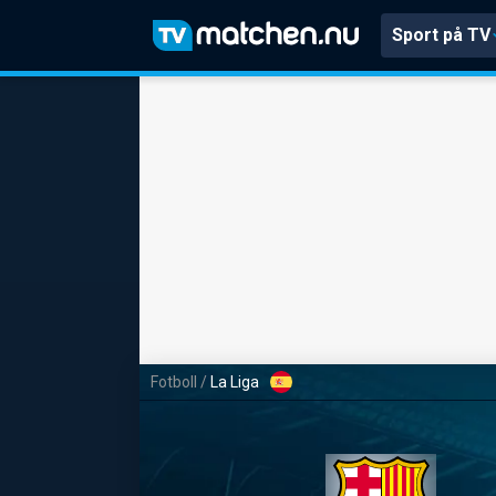
Sport på TV
Fotboll
/
La Liga