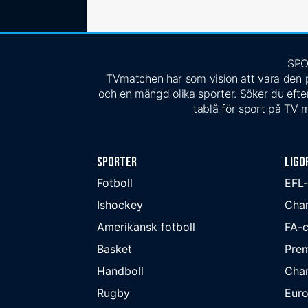
SPO
TVmatchen har som vision att vara den pe
och en mängd olika sporter. Söker du efter
tablå för sport på TV m
Sporter
Ligo
Fotboll
EFL
Ishockey
Cha
Amerikansk fotboll
FA-
Basket
Prem
Handboll
Cha
Rugby
Eur