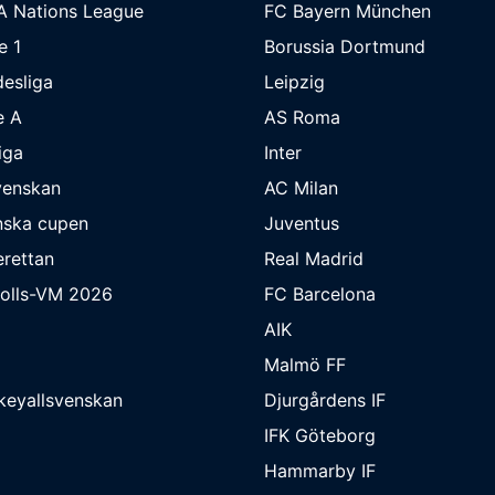
A Nations League
FC Bayern München
e 1
Borussia Dortmund
esliga
Leipzig
e A
AS Roma
iga
Inter
venskan
AC Milan
nska cupen
Juventus
rettan
Real Madrid
bolls-VM 2026
FC Barcelona
AIK
Malmö FF
keyallsvenskan
Djurgårdens IF
IFK Göteborg
Hammarby IF