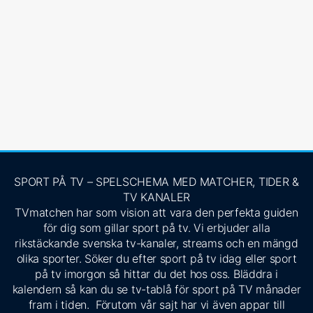
SPORT PÅ TV – SPELSCHEMA MED MATCHER, TIDER &
TV KANALER
TVmatchen har som vision att vara den perfekta guiden
för dig som gillar sport på tv. Vi erbjuder alla
rikstäckande svenska tv-kanaler, streams och en mängd
olika sporter. Söker du efter sport på tv idag eller sport
på tv imorgon så hittar du det hos oss. Bläddra i
kalendern så kan du se tv-tablå för sport på TV månader
fram i tiden. Förutom vår sajt har vi även appar till