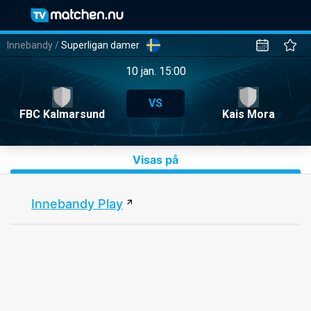
Innebandy
/
Superligan damer
10 jan. 15:00
VS
FBC Kalmarsund
Kais Mora
Visas på
Innebandy Play