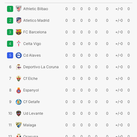
1
Athletic Bilbao
0
0
0
0
0
0
+/-0
0
2
Atletico Madrid
0
0
0
0
0
0
+/-0
0
3
FC Barcelona
0
0
0
0
0
0
+/-0
0
4
Celta Vigo
0
0
0
0
0
0
+/-0
0
5
Cd Alaves
0
0
0
0
0
0
+/-0
0
6
Deportivo La Coruna
0
0
0
0
0
0
+/-0
0
7
Cf Elche
0
0
0
0
0
0
+/-0
0
8
Espanyol
0
0
0
0
0
0
+/-0
0
9
Cf Getafe
0
0
0
0
0
0
+/-0
0
10
Ud Levante
0
0
0
0
0
0
+/-0
0
11
Malaga
0
0
0
0
0
0
+/-0
0
12
Osasuna
0
0
0
0
0
0
+/-0
0