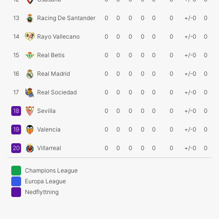
13
Racing De Santander
0
0
0
0
0
0
+/-0
0
14
Rayo Vallecano
0
0
0
0
0
0
+/-0
0
15
Real Betis
0
0
0
0
0
0
+/-0
0
16
Real Madrid
0
0
0
0
0
0
+/-0
0
17
Real Sociedad
0
0
0
0
0
0
+/-0
0
18
Sevilla
0
0
0
0
0
0
+/-0
0
19
Valencia
0
0
0
0
0
0
+/-0
0
20
Villarreal
0
0
0
0
0
0
+/-0
0
Champions League
Europa League
Nedflyttning