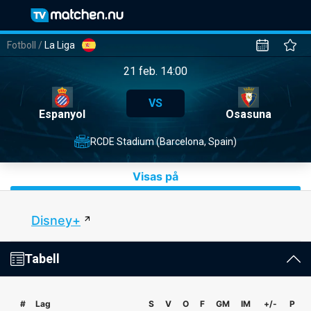
Fotboll
/
La Liga
21 feb. 14:00
VS
Espanyol
Osasuna
RCDE Stadium (Barcelona, Spain)
Visas på
Disney+
Tabell
#
Lag
S
V
O
F
GM
IM
+/-
P