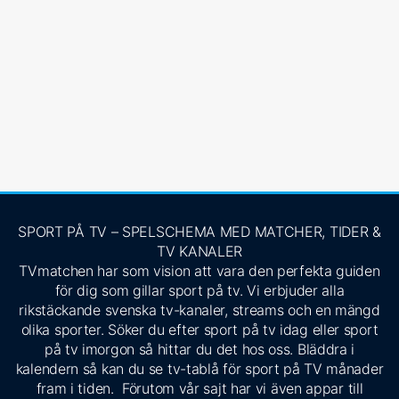
SPORT PÅ TV – SPELSCHEMA MED MATCHER, TIDER &
TV KANALER
TVmatchen har som vision att vara den perfekta guiden
för dig som gillar sport på tv. Vi erbjuder alla
rikstäckande svenska tv-kanaler, streams och en mängd
olika sporter. Söker du efter sport på tv idag eller sport
på tv imorgon så hittar du det hos oss. Bläddra i
kalendern så kan du se tv-tablå för sport på TV månader
fram i tiden. Förutom vår sajt har vi även appar till