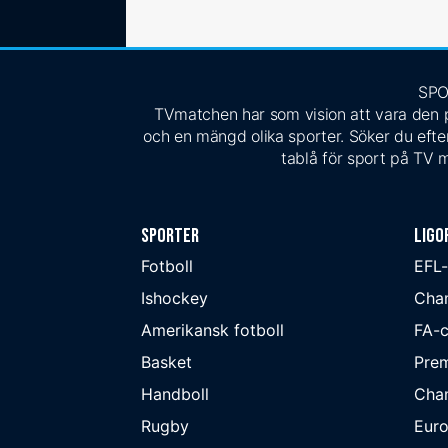
SPO
TVmatchen har som vision att vara den pe
och en mängd olika sporter. Söker du efter
tablå för sport på TV m
Sporter
Ligo
Fotboll
EFL
Ishockey
Cha
Amerikansk fotboll
FA-
Basket
Prem
Handboll
Cha
Rugby
Eur