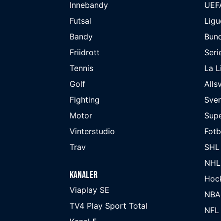
Innebandy
UEF
Futsal
Ligu
Bandy
Bund
Friidrott
Seri
Tennis
La L
Golf
Alls
Fighting
Sve
Motor
Supe
Vinterstudio
Fot
Trav
SHL
NHL
Kanaler
Hoc
Viaplay SE
NBA
TV4 Play Sport Total
NFL