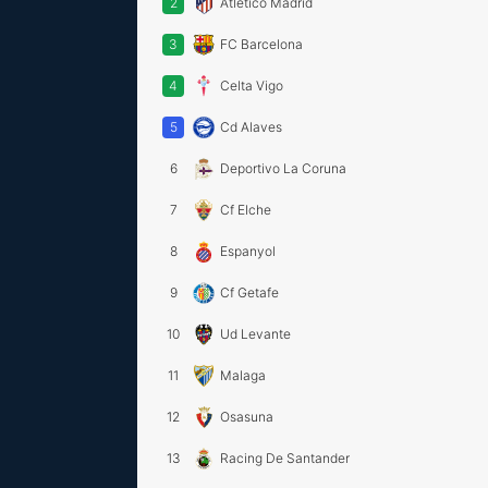
2
Atletico Madrid
3
FC Barcelona
4
Celta Vigo
5
Cd Alaves
6
Deportivo La Coruna
7
Cf Elche
8
Espanyol
9
Cf Getafe
10
Ud Levante
11
Malaga
12
Osasuna
13
Racing De Santander