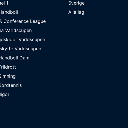
el 1
Sverige
Handboll
Alla lag
A Conference League
na Världscupen
dskidor Världscupen
skytte Världscupen
Handboll Dam
riidrott
Simning
ordtennis
ligor