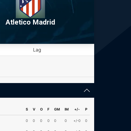
Atletico Madrid
Lag
S
V
O
F
GM
IM
+/-
P
0
0
0
0
0
0
+/-0
0