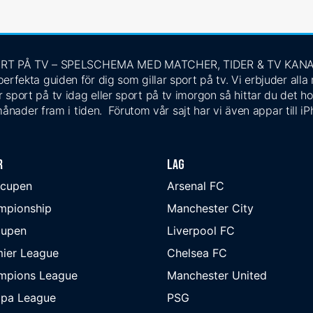
RT PÅ TV – SPELSCHEMA MED MATCHER, TIDER & TV KAN
rfekta guiden för dig som gillar sport på tv. Vi erbjuder alla
 sport på tv idag eller sport på tv imorgon så hittar du det ho
ånader fram i tiden. Förutom vår sajt har vi även appar till i
r
Lag
-cupen
Arsenal FC
mpionship
Manchester City
cupen
Liverpool FC
ier League
Chelsea FC
mpions League
Manchester United
opa League
PSG