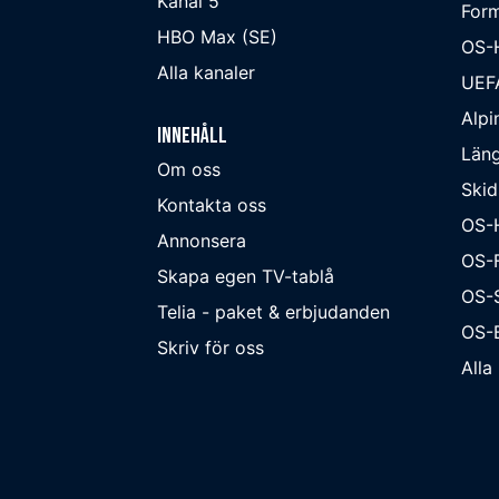
Kanal 5
Form
HBO Max (SE)
OS-
Alla kanaler
UEF
Alpi
Innehåll
Läng
Om oss
Skid
Kontakta oss
OS-
Annonsera
OS-F
Skapa egen TV-tablå
OS-
Telia - paket & erbjudanden
OS-B
Skriv för oss
Alla 