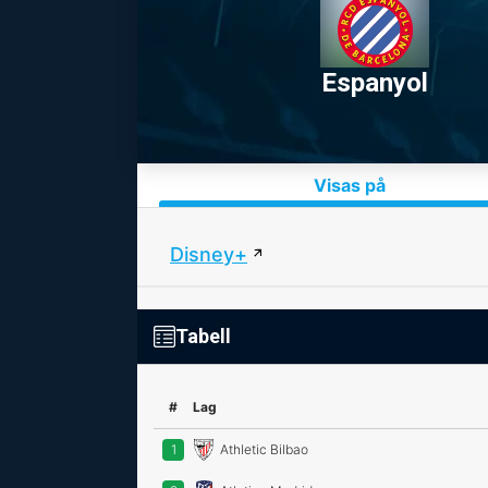
Espanyol
Visas på
Disney+
Tabell
#
Lag
1
Athletic Bilbao