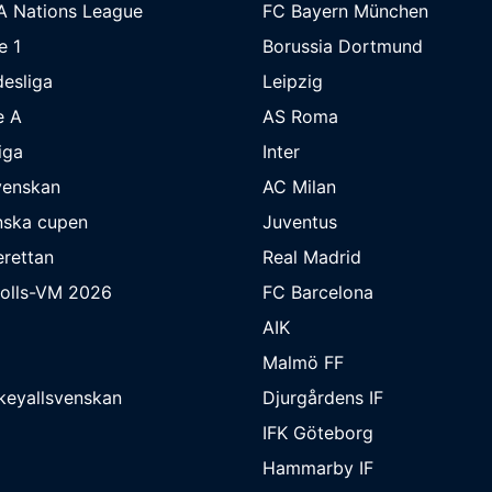
A Nations League
FC Bayern München
e 1
Borussia Dortmund
esliga
Leipzig
e A
AS Roma
iga
Inter
venskan
AC Milan
nska cupen
Juventus
rettan
Real Madrid
bolls-VM 2026
FC Barcelona
AIK
Malmö FF
keyallsvenskan
Djurgårdens IF
IFK Göteborg
Hammarby IF