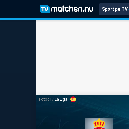
Sport på TV
Fotboll
/
La Liga