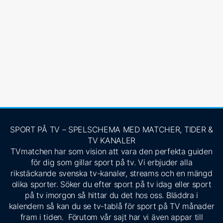
SPORT PÅ TV – SPELSCHEMA MED MATCHER, TIDER &
TV KANALER
TVmatchen har som vision att vara den perfekta guiden
för dig som gillar sport på tv. Vi erbjuder alla
rikstäckande svenska tv-kanaler, streams och en mängd
olika sporter. Söker du efter sport på tv idag eller sport
på tv imorgon så hittar du det hos oss. Bläddra i
kalendern så kan du se tv-tablå för sport på TV månader
fram i tiden. Förutom vår sajt har vi även appar till