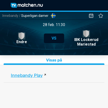
Innebandy
/
Superligan damer
28 feb. 11:30
VS
IBK Lockerud
Endre
Mariestad
Visas på
Innebandy Play