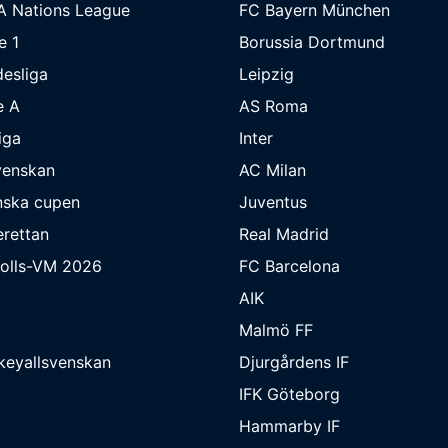
A Nations League
FC Bayern München
e 1
Borussia Dortmund
esliga
Leipzig
e A
AS Roma
iga
Inter
venskan
AC Milan
nska cupen
Juventus
rettan
Real Madrid
bolls-VM 2026
FC Barcelona
AIK
Malmö FF
keyallsvenskan
Djurgårdens IF
IFK Göteborg
Hammarby IF