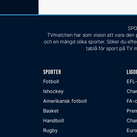
SPO
TVmatchen har som vision att vara den pe
och en mängd olika sporter. Söker du efter
tablå för sport på TV m
Sporter
Ligo
Fotboll
EFL
Ishockey
Cha
Amerikansk fotboll
FA-
Basket
Prem
Handboll
Cha
Rugby
Eur