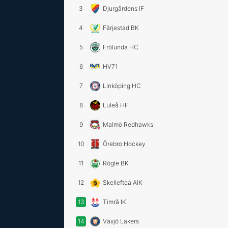
3
Djurgårdens IF
4
Färjestad BK
5
Frölunda HC
6
HV71
7
Linköping HC
8
Luleå HF
9
Malmö Redhawks
10
Örebro Hockey
11
Rögle BK
12
Skellefteå AIK
13
Timrå IK
14
Växjö Lakers