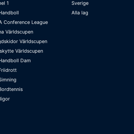
el 1
Sverige
Handboll
Alla lag
A Conference League
na Världscupen
dskidor Världscupen
skytte Världscupen
Handboll Dam
riidrott
Simning
ordtennis
ligor