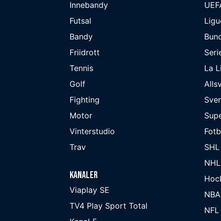
Innebandy
UEF
Futsal
Ligu
Bandy
Bund
Friidrott
Seri
Tennis
La L
Golf
Alls
Fighting
Sve
Motor
Supe
Vinterstudio
Fot
Trav
SHL
NHL
Kanaler
Hoc
Viaplay SE
NBA
TV4 Play Sport Total
NFL