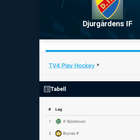
Djurgårdens IF
TV4 Play Hockey
Tabell
#
Lag
1
IF Björklöven
2
Brynäs IF