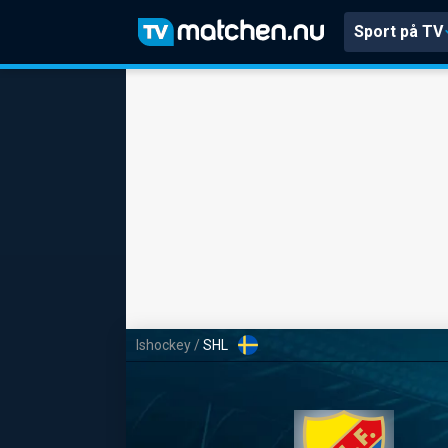
Sport på TV
Ishockey
/
SHL