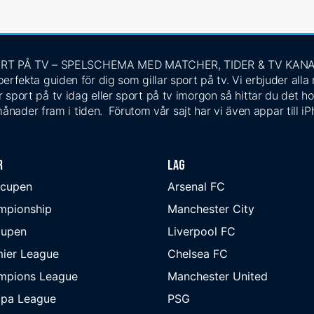
RT PÅ TV – SPELSCHEMA MED MATCHER, TIDER & TV KAN
rfekta guiden för dig som gillar sport på tv. Vi erbjuder alla
 sport på tv idag eller sport på tv imorgon så hittar du det ho
ånader fram i tiden. Förutom vår sajt har vi även appar till i
r
Lag
-cupen
Arsenal FC
mpionship
Manchester City
cupen
Liverpool FC
ier League
Chelsea FC
mpions League
Manchester United
opa League
PSG