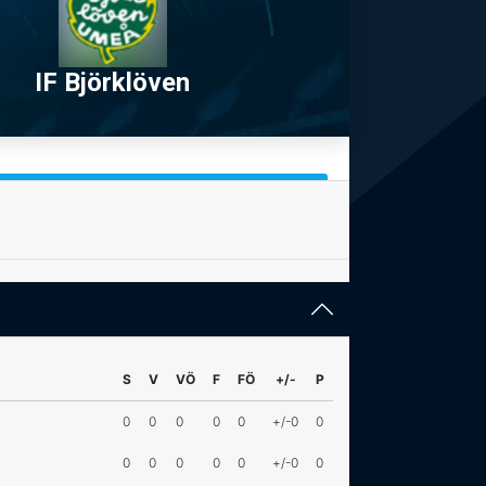
IF Björklöven
S
V
VÖ
F
FÖ
+/-
P
0
0
0
0
0
+/-0
0
0
0
0
0
0
+/-0
0