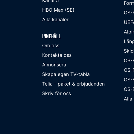
Kanal 5
Form
HBO Max (SE)
OS-
Alla kanaler
UEF
Alpi
Innehåll
Läng
Om oss
Skid
Kontakta oss
OS-
Annonsera
OS-F
Skapa egen TV-tablå
OS-
Telia - paket & erbjudanden
OS-B
Skriv för oss
Alla 