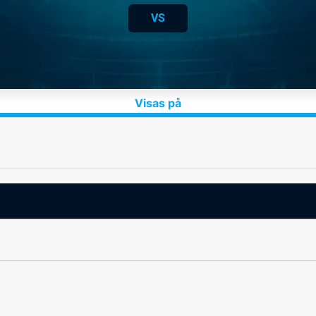
VS
Visas på