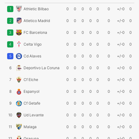
1
Athletic Bilbao
0
0
0
0
0
0
+/-0
0
2
Atletico Madrid
0
0
0
0
0
0
+/-0
0
3
FC Barcelona
0
0
0
0
0
0
+/-0
0
4
Celta Vigo
0
0
0
0
0
0
+/-0
0
5
Cd Alaves
0
0
0
0
0
0
+/-0
0
6
Deportivo La Coruna
0
0
0
0
0
0
+/-0
0
7
Cf Elche
0
0
0
0
0
0
+/-0
0
8
Espanyol
0
0
0
0
0
0
+/-0
0
9
Cf Getafe
0
0
0
0
0
0
+/-0
0
10
Ud Levante
0
0
0
0
0
0
+/-0
0
11
Malaga
0
0
0
0
0
0
+/-0
0
12
Osasuna
0
0
0
0
0
0
+/-0
0