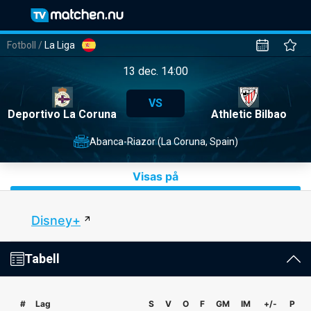
Fotboll
/
La Liga
13 dec. 14:00
VS
Deportivo La Coruna
Athletic Bilbao
Abanca-Riazor (La Coruna, Spain)
Visas på
Disney+
Tabell
#
Lag
S
V
O
F
GM
IM
+/-
P