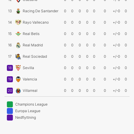
13
Racing De Santander
0
0
0
0
0
0
+/-0
0
14
Rayo Vallecano
0
0
0
0
0
0
+/-0
0
15
Real Betis
0
0
0
0
0
0
+/-0
0
16
Real Madrid
0
0
0
0
0
0
+/-0
0
17
Real Sociedad
0
0
0
0
0
0
+/-0
0
18
Sevilla
0
0
0
0
0
0
+/-0
0
19
Valencia
0
0
0
0
0
0
+/-0
0
20
Villarreal
0
0
0
0
0
0
+/-0
0
Champions League
Europa League
Nedflyttning