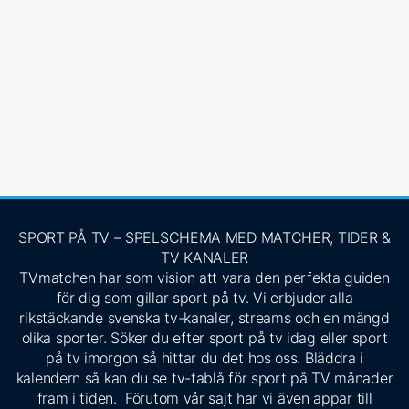
SPORT PÅ TV – SPELSCHEMA MED MATCHER, TIDER &
TV KANALER
TVmatchen har som vision att vara den perfekta guiden
för dig som gillar sport på tv. Vi erbjuder alla
rikstäckande svenska tv-kanaler, streams och en mängd
olika sporter. Söker du efter sport på tv idag eller sport
på tv imorgon så hittar du det hos oss. Bläddra i
kalendern så kan du se tv-tablå för sport på TV månader
fram i tiden. Förutom vår sajt har vi även appar till