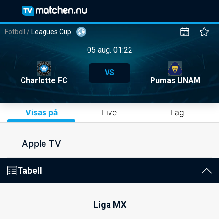
Fotboll
/
Leagues Cup
05 aug. 01:22
VS
Charlotte FC
Pumas UNAM
Visas på
Live
Lag
Apple TV
Tabell
Liga MX