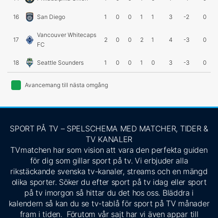
16
San Diego
1
0
0
1
1
3
-2
0
Vancouver Whitecaps
17
2
0
0
2
1
4
-3
0
FC
18
Seattle Sounders
1
0
0
1
0
3
-3
0
Avancemang till nästa omgång
SPORT PÅ TV – SPELSCHEMA MED MATCHER, TIDER &
TV KANALER
TVmatchen har som vision att vara den perfekta guiden
för dig som gillar sport på tv. Vi erbjuder alla
rikstäckande svenska tv-kanaler, streams och en mängd
olika sporter. Söker du efter sport på tv idag eller sport
på tv imorgon så hittar du det hos oss. Bläddra i
kalendern så kan du se tv-tablå för sport på TV månader
fram i tiden. Förutom vår sajt har vi även appar till