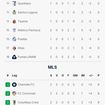
11
Querétaro
1
0
0
1
0
2
-2
0
11
Santos Laguna
1
0
0
1
0
2
-2
0
11
Tijuana
1
0
0
1
0
2
-2
0
15
Atletico Pachuca
2
0
0
2
2
5
-3
0
15
Puebla
1
0
0
1
2
5
-3
0
17
Atlas
2
0
0
2
1
5
-4
0
18
Pumas UNAM
2
0
0
2
0
5
-5
0
MLS
#
Lag
S
V
O
F
GM
IM
+/-
P
1
Charlotte FC
2
2
0
0
5
0
+5
6
2
FC Cincinnati
2
2
0
0
5
1
+4
6
3
Columbus Crew
2
2
0
0
5
2
+3
6