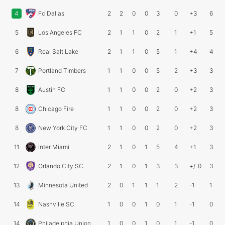
4
Fc Dallas
2
2
0
0
3
0
+3
6
5
Los Angeles FC
2
1
1
0
2
1
+1
5
6
Real Salt Lake
2
1
1
0
5
1
+4
4
7
Portland Timbers
1
1
0
0
5
2
+3
3
8
Austin FC
1
1
0
0
2
0
+2
3
8
Chicago Fire
1
1
0
0
2
0
+2
3
8
New York City FC
1
1
0
0
2
0
+2
3
11
Inter Miami
2
1
0
1
5
4
+1
3
12
Orlando City SC
2
1
0
1
3
3
+/-0
3
13
Minnesota United
2
0
1
1
1
2
-1
1
14
Nashville SC
1
0
0
1
0
1
-1
0
14
Philadelphia Union
1
0
0
1
0
1
-1
0