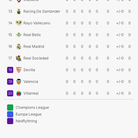
13
Racing De Santander
0
0
0
0
0
0
+/-0
0
14
Rayo Vallecano
0
0
0
0
0
0
+/-0
0
15
Real Betis
0
0
0
0
0
0
+/-0
0
16
Real Madrid
0
0
0
0
0
0
+/-0
0
17
Real Sociedad
0
0
0
0
0
0
+/-0
0
18
Sevilla
0
0
0
0
0
0
+/-0
0
19
Valencia
0
0
0
0
0
0
+/-0
0
20
Villarreal
0
0
0
0
0
0
+/-0
0
Champions League
Europa League
Nedflyttning