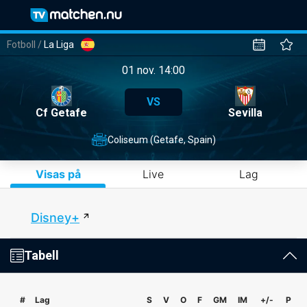
Fotboll
/
La Liga
01 nov. 14:00
VS
Cf Getafe
Sevilla
Coliseum (Getafe, Spain)
Visas på
Live
Lag
Disney+
Tabell
#
Lag
S
V
O
F
GM
IM
+/-
P