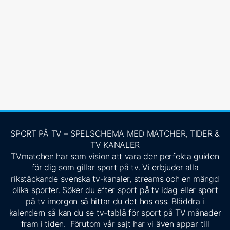
SPORT PÅ TV – SPELSCHEMA MED MATCHER, TIDER &
TV KANALER
TVmatchen har som vision att vara den perfekta guiden
för dig som gillar sport på tv. Vi erbjuder alla
rikstäckande svenska tv-kanaler, streams och en mängd
olika sporter. Söker du efter sport på tv idag eller sport
på tv imorgon så hittar du det hos oss. Bläddra i
kalendern så kan du se tv-tablå för sport på TV månader
fram i tiden. Förutom vår sajt har vi även appar till