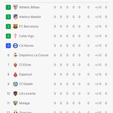
1
Athletic Bilbao
0
0
0
0
0
0
+/-0
0
2
Atletico Madrid
0
0
0
0
0
0
+/-0
0
3
FC Barcelona
0
0
0
0
0
0
+/-0
0
4
Celta Vigo
0
0
0
0
0
0
+/-0
0
5
Cd Alaves
0
0
0
0
0
0
+/-0
0
6
Deportivo La Coruna
0
0
0
0
0
0
+/-0
0
7
Cf Elche
0
0
0
0
0
0
+/-0
0
8
Espanyol
0
0
0
0
0
0
+/-0
0
9
Cf Getafe
0
0
0
0
0
0
+/-0
0
10
Ud Levante
0
0
0
0
0
0
+/-0
0
11
Malaga
0
0
0
0
0
0
+/-0
0
12
Osasuna
0
0
0
0
0
0
+/-0
0