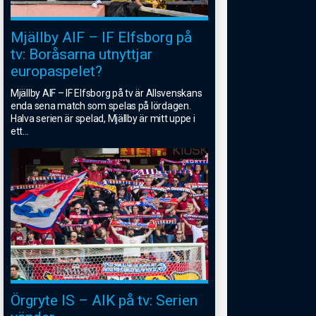
Mjällby AIF – IF Elfsborg på
tv: Boråsarna utnyttjar
europaspelet?
Mjällby AIF – IF Elfsborg på tv är Allsvenskans
enda sena match som spelas på lördagen.
Halva serien är spelad, Mjällby är mitt uppe i
ett
...
Örgryte IS – AIK på tv: Serien