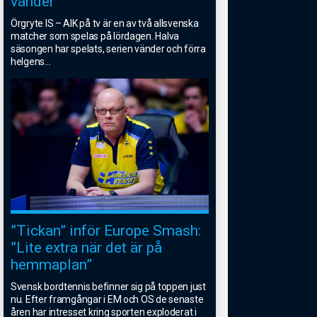
vänder
Örgryte IS – AIK på tv är en av två allsvenska
matcher som spelas på lördagen. Halva
säsongen har spelats, serien vänder och förra
helgens
...
”Tickan” inför Europe Smash:
”Lite extra när det är på
hemmaplan”
Svensk bordtennis befinner sig på toppen just
nu. Efter framgångar i EM och OS de senaste
åren har intresset kring sporten exploderat i