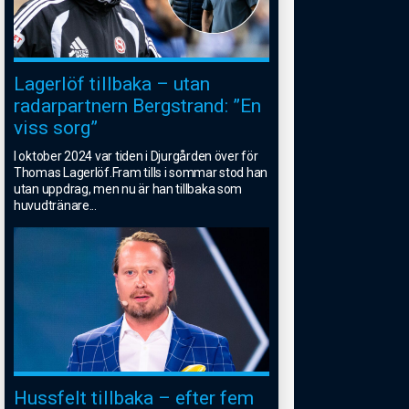
Lagerlöf tillbaka – utan
radarpartnern Bergstrand: ”En
viss sorg”
I oktober 2024 var tiden i Djurgården över för
Thomas Lagerlöf.Fram tills i sommar stod han
utan uppdrag, men nu är han tillbaka som
huvudtränare
...
Hussfelt tillbaka – efter fem