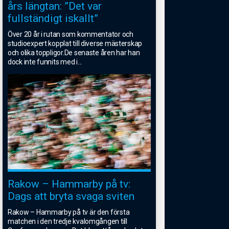
års längtan: ”Det var
fullständigt iskallt”
Över 20 år i rutan som kommentator och
studioexpert kopplat till diverse mästerskap
och olika toppligor.De senaste åren har han
dock inte funnits med i
...
Rakow – Hammarby på tv:
Dags att bryta svaga sviten
Rakow – Hammarby på tv är den första
matchen i den tredje kvalomgången till