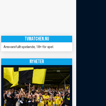
TVMATCHEN.NU
Ansvarsfullt spelande, 18+ för spel.
NYHETER