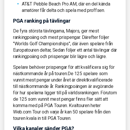
AT&T Pebble Beach Pro AM, där en del kända
amatörer får delta och spela med proffsen.
PGA ranking på tävlingar
De fyra största tävlingarna, Majors, ger mest
rankingpoäng och mest prispengar. Därefter följer
"Worlds Golf Championships", där även spelare från
Europatouren deltar, Sedan följer ett antal tävlingar där
rankingpoäng och prispengar blir lägre och lägre.
Spelare behöver prispengar för att kvalificera sig för
nästkommande år på touren.De 125 spelare som
vunnit mest pengar under året är direktkvalificerade
till nästkommande år. Rankingpoängen är avgörande
för hur spelarna ligger till på världsrankingen. Förutom
de 125 som vunnit mest pengar finns fler sätt att
komma med på PGA Touren. Kvaltouren heter
Web.com Tour och varje år kan 50 spelare från den
touren kvala in till PGA Touren.
Vilka kanaler sänder PGA?