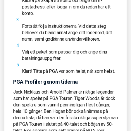
Klicka på
Skapa ett konto
och ange din e-
postadress, eller logga in om du redan har ett
konto.
Fortsätt följa instruktionerna. Vid detta steg
behöver du bland annat ange ditt lösenord, ditt
namn, samt godkänna användarvillkoren.
Välj ett paket som passar dig och ange dina
betalningsuppgifter.
Klart! Titta på PGA var som helst, när som helst.
PGA Profiler genom tiderna
Jack Nicklaus och Arnold Palmer är riktiga legender
som har spelat på PGA Touren. Tiger Woods är dock
den spelare som vunnit penningligan flest gånger,
hela 10 gånger. Ben Hogan bör också nämnas på
denna lista, då han var den första riktiga superstjärnan
på PGA Touren i slutet på 40-talet och början av 50-
talet. Fler spelare som satt prägel på PGA Tour