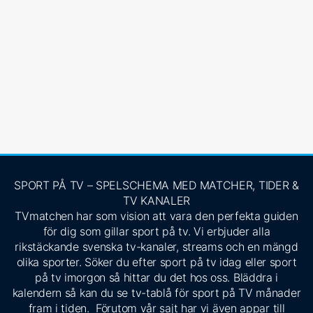
SPORT PÅ TV – SPELSCHEMA MED MATCHER, TIDER &
TV KANALER
TVmatchen har som vision att vara den perfekta guiden
för dig som gillar sport på tv. Vi erbjuder alla
rikstäckande svenska tv-kanaler, streams och en mängd
olika sporter. Söker du efter sport på tv idag eller sport
på tv imorgon så hittar du det hos oss. Bläddra i
kalendern så kan du se tv-tablå för sport på TV månader
fram i tiden. Förutom vår sajt har vi även appar till