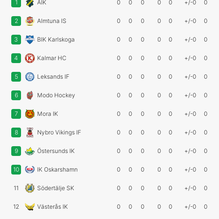
1
AIK
0
0
0
0
0
+/-0
0
2
Almtuna IS
0
0
0
0
0
+/-0
0
3
BIK Karlskoga
0
0
0
0
0
+/-0
0
4
Kalmar HC
0
0
0
0
0
+/-0
0
5
Leksands IF
0
0
0
0
0
+/-0
0
6
Modo Hockey
0
0
0
0
0
+/-0
0
7
Mora IK
0
0
0
0
0
+/-0
0
8
Nybro Vikings IF
0
0
0
0
0
+/-0
0
9
Östersunds IK
0
0
0
0
0
+/-0
0
10
IK Oskarshamn
0
0
0
0
0
+/-0
0
11
Södertälje SK
0
0
0
0
0
+/-0
0
12
Västerås IK
0
0
0
0
0
+/-0
0