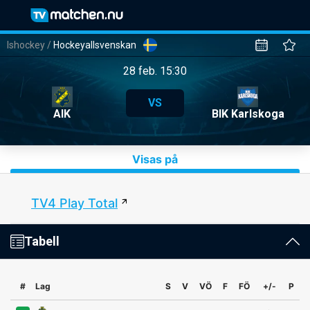
Ishockey
/
Hockeyallsvenskan
28 feb. 15:30
VS
AIK
BIK Karlskoga
Visas på
TV4 Play Total
Tabell
#
Lag
S
V
VÖ
F
FÖ
+/-
P