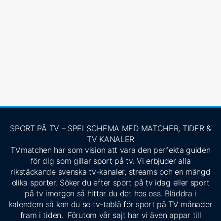
SPORT PÅ TV – SPELSCHEMA MED MATCHER, TIDER &
TV KANALER
TVmatchen har som vision att vara den perfekta guiden
för dig som gillar sport på tv. Vi erbjuder alla
rikstäckande svenska tv-kanaler, streams och en mängd
olika sporter. Söker du efter sport på tv idag eller sport
på tv imorgon så hittar du det hos oss. Bläddra i
kalendern så kan du se tv-tablå för sport på TV månader
fram i tiden. Förutom vår sajt har vi även appar till