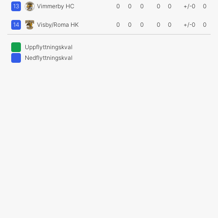
13
Vimmerby HC
0
0
0
0
0
+/-0
0
14
Visby/Roma HK
0
0
0
0
0
+/-0
0
Uppflyttningskval
Nedflyttningskval