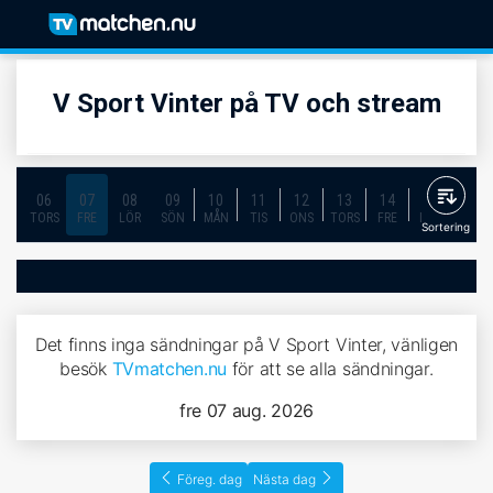
V Sport Vinter på TV och stream
06
07
08
09
10
11
12
13
14
15
16
TORS
FRE
LÖR
SÖN
MÅN
TIS
ONS
TORS
FRE
LÖR
SÖN
Sortering
Det finns inga sändningar på V Sport Vinter, vänligen
besök
TVmatchen.nu
för att se alla sändningar.
fre 07 aug. 2026
Föreg. dag
Nästa dag