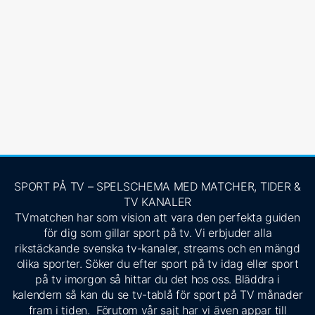
SPORT PÅ TV – SPELSCHEMA MED MATCHER, TIDER &
TV KANALER
TVmatchen har som vision att vara den perfekta guiden
för dig som gillar sport på tv. Vi erbjuder alla
rikstäckande svenska tv-kanaler, streams och en mängd
olika sporter. Söker du efter sport på tv idag eller sport
på tv imorgon så hittar du det hos oss. Bläddra i
kalendern så kan du se tv-tablå för sport på TV månader
fram i tiden. Förutom vår sajt har vi även appar till