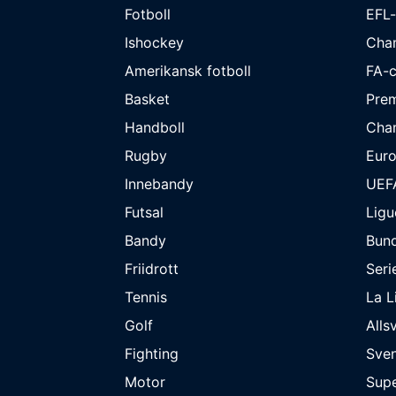
Fotboll
EFL
Ishockey
Cha
Amerikansk fotboll
FA-
Basket
Prem
Handboll
Cha
Rugby
Eur
Innebandy
UEF
Futsal
Ligu
Bandy
Bund
Friidrott
Seri
Tennis
La L
Golf
Alls
Fighting
Sve
Motor
Supe