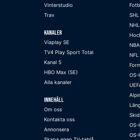
Vinterstudio
Fot
Trav
SHL
NHL
Kanaler
Hoc
Viaplay SE
NBA
TV4 Play Sport Total
NFL
Kanal 5
Form
HBO Max (SE)
OS-
Alla kanaler
UEF
Alpi
Innehåll
Läng
Om oss
Skid
Kontakta oss
OS-
Annonsera
OS-F
Skapa egen TV-tablå