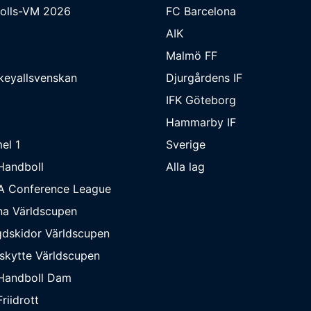
bolls-VM 2026
FC Barcelona
AIK
Malmö FF
keyallsvenskan
Djurgårdens IF
IFK Göteborg
Hammarby IF
el 1
Sverige
Handboll
Alla lag
A Conference League
na Världscupen
dskidor Världscupen
skytte Världscupen
Handboll Dam
riidrott