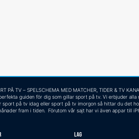
RT PÅ TV – SPELSCHEMA MED MATCHER, TIDER & TV KAN
rfekta guiden för dig som gillar sport på tv. Vi erbjuder alla
 sport på tv idag eller sport på tv imorgon så hittar du det ho
ånader fram i tiden. Förutom vår sajt har vi även appar till i
r
Lag