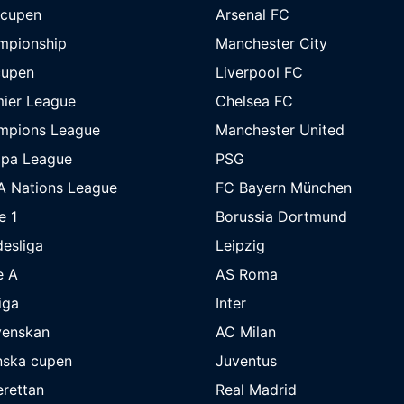
-cupen
Arsenal FC
mpionship
Manchester City
cupen
Liverpool FC
ier League
Chelsea FC
mpions League
Manchester United
opa League
PSG
A Nations League
FC Bayern München
e 1
Borussia Dortmund
esliga
Leipzig
e A
AS Roma
iga
Inter
venskan
AC Milan
nska cupen
Juventus
rettan
Real Madrid