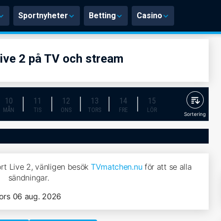
Sportnyheter
Betting
Casino
ive 2 på TV och stream
10
11
12
13
14
15
MÅN
TIS
ONS
TORS
FRE
LÖR
Sortering
rt Live 2, vänligen besök
TVmatchen.nu
för att se alla
sändningar.
ors 06 aug. 2026