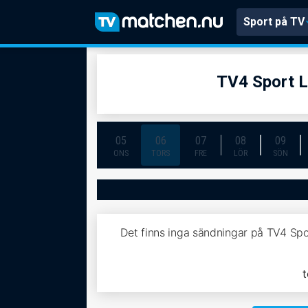
Sport på TV
TV4 Sport L
05
06
07
08
09
ONS
TORS
FRE
LÖR
SÖN
Det finns inga sändningar på TV4 Spo
t