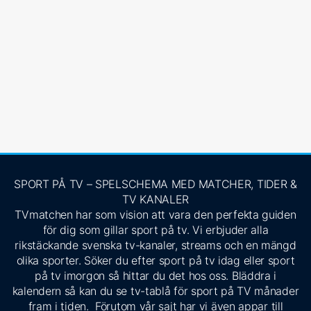
SPORT PÅ TV – SPELSCHEMA MED MATCHER, TIDER &
TV KANALER
TVmatchen har som vision att vara den perfekta guiden
för dig som gillar sport på tv. Vi erbjuder alla
rikstäckande svenska tv-kanaler, streams och en mängd
olika sporter. Söker du efter sport på tv idag eller sport
på tv imorgon så hittar du det hos oss. Bläddra i
kalendern så kan du se tv-tablå för sport på TV månader
fram i tiden. Förutom vår sajt har vi även appar till