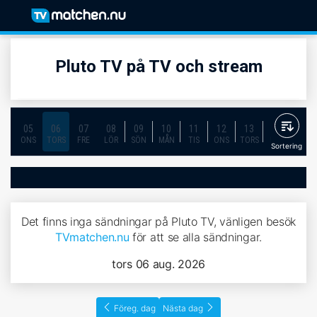
Pluto TV på TV och stream
05
06
07
08
09
10
11
12
13
14
15
ONS
TORS
FRE
LÖR
SÖN
MÅN
TIS
ONS
TORS
FRE
LÖR
Sortering
Det finns inga sändningar på Pluto TV, vänligen besök
TVmatchen.nu
för att se alla sändningar.
tors 06 aug. 2026
Föreg. dag
Nästa dag